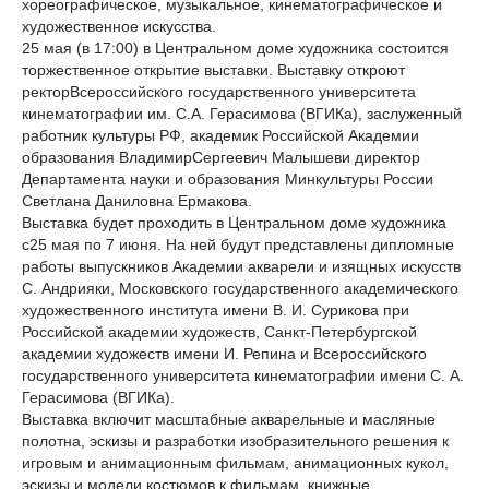
хореографическое, музыкальное, кинематографическое и
художественное искусства.
25 мая (в 17:00) в Центральном доме художника состоится
торжественное открытие выставки. Выставку откроют
ректорВсероссийского государственного университета
кинематографии им. С.А. Герасимова (ВГИКа), заслуженный
работник культуры РФ, академик Российской Академии
образования ВладимирСергеевич Малышеви директор
Департамента науки и образования Минкультуры России
Светлана Даниловна Ермакова.
Выставка будет проходить в Центральном доме художника
с25 мая по 7 июня. На ней будут представлены дипломные
работы выпускников Академии акварели и изящных искусств
С. Андрияки, Московского государственного академического
художественного института имени В. И. Сурикова при
Российской академии художеств, Санкт-Петербургской
академии художеств имени И. Репина и Всероссийского
государственного университета кинематографии имени С. А.
Герасимова (ВГИКа).
Выставка включит масштабные акварельные и масляные
полотна, эскизы и разработки изобразительного решения к
игровым и анимационным фильмам, анимационных кукол,
эскизы и модели костюмов к фильмам, книжные