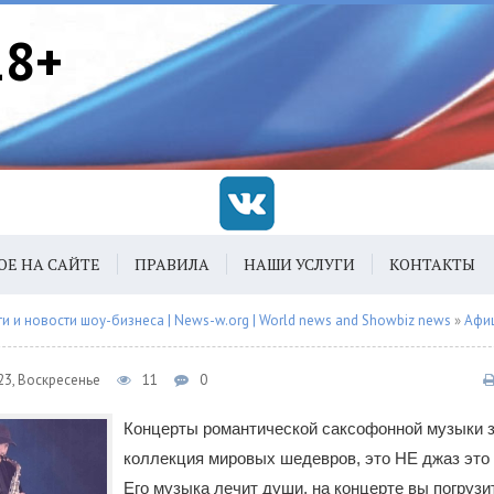
18+
ОЕ НА САЙТЕ
ПРАВИЛА
НАШИ УСЛУГИ
КОНТАКТЫ
 и новости шоу-бизнеса | News-w.org | World news and Showbiz news
»
Афи
23, Воскресенье
11
0
Концерты романтической саксофонной музыки 
коллекция мировых шедевров, это НЕ джаз это
Его музыка лечит души, на концерте вы погрузи