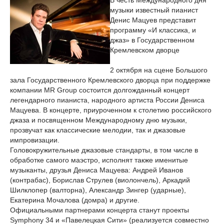
В честь Международного дня
музыки известный пианист
Денис Мацуев представит
программу «И классика, и
джаз» в Государственном
Кремлевском дворце
2 октября на сцене Большого
зала Государственного Кремлевского дворца при поддержке
компании MR Group состоится долгожданный концерт
легендарного пианиста, народного артиста России Дениса
Мацуева. В концерте, приуроченном к столетию российского
джаза и посвященном Международному дню музыки,
прозвучат как классические мелодии, так и джазовые
импровизации.
Головокружительные джазовые стандарты, в том числе в
обработке самого маэстро, исполнят также именитые
музыканты, друзья Дениса Мацуева: Андрей Иванов
(контрабас), Борислав Струлев (виолончель), Аркадий
Шилклопер (валторна), Александр Зингер (ударные),
Екатерина Мочалова (домра) и другие.
Официальными партнерами концерта станут проекты
Symphony 34 и «Павелецкая Сити» (реализуется совместно