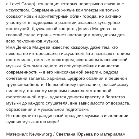
с Level Group), концепция которых неразрывно связана с
искусством. Современные жилые комплексы не только
создают новый архитектурный облик города, но активно
участвуют в поддержке и развитии знаковых культурных
институций. Двухчасовой концерт Дениса Мацуева на
главной сцене страны станет настоящим праздником для
всех поклонников музыки.
Имя Дениса Мацуева известно каждому, даже тем, кто
никогда не интересовался искусством. Его называют гением
фортепиано, смелым новатором, исполином классической
музыки. Феномен одного из популярнейших пианистов
современности -- в его неиссякаемой энергии, редком
сочетании таланта, харизмы, щедрого обаяния и бешеной
трудоспособности. По всеобщему признанию, российскому
пианисту, ставшему мировым символом эталонной
фортепианной игры, удается донести красоту и богатство
музыки до каждого слушателя, вне зависимости от возраста,
образования и музыкальной подготовки.
Не пропустите грандиозный праздник музыки в исполнении
лучших музыкантов мира!
Материал: News-w.org / Светлана Юрьева по материалам