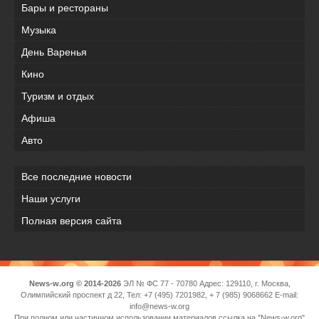
Бары и рестораны
Музыка
День Варенья
Кино
Туризм и отдых
Афиша
Авто
Все последние новости
Наши услуги
Полная версия сайта
News-w.org © 2014-2026
ЭЛ № ФС 77 - 70780 Адрес: 129110, г. Москва,
Олимпийский проспект д 22, Тел: +7 (495) 7201982, + 7 (985) 9068662 E-mail:
info@news-w.org
При полном или частичном использовании материалов ссылка на "News-w.org"