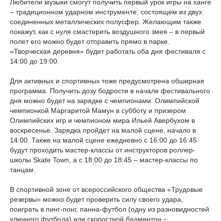
Любители музыки смогут получить первый урок игры на ханге
– традиционном ударном инструменте, состоящем из двух
соединенных металлических полусфер. Желающим также
покажут, как с нуля смастерить воздушного змея – в первый
полет его можно будет отправить прямо в парке.
«Творческая деревня» будет работать оба дня фестиваля с
14:00 до 19:00.
Для активных и спортивных тоже предусмотрена обширная
программа. Получить дозу бодрости в начале фестивального
дня можно будет на зарядке с чемпионами: Олимпийской
чемпионкой Маргаритой Мамун в субботу и призером
Олимпийских игр и чемпионом мира Ильей Авербухом в
воскресенье. Зарядка пройдет на малой сцене, начало в
14:00. Также на малой сцене ежедневно с 16:00 до 16:45
будут проходить мастер-классы от инструкторов роллер-
школы Skate Town, а с 18:00 до 18:45 – мастер-классы по
танцам.
В спортивной зоне от всероссийского общества «Трудовые
резервы» можно будет проверить силу своего удара,
поиграть в пинг-понг, панна-футбол (одну из разновидностей
уличного футбола) или скоростной бадминтон –