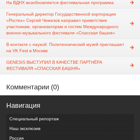
На ВДНХ возобновляется фестивальная программа
Генеральный директор Государственной корпорации
«Ростех» Сергей Чемезов направил приветствие
участникам, организаторам и гостям Международного
военно-музыкального фестиваля «Спасская башня»
В контакте с наукой: Политехнический музей приглашает
на VK Fest в Москве
GENESIS ВЫСТУПИЛ В КАЧЕСТВЕ ПАРТНЁРА
ФЕСТИВАЛЯ «СПАССКАЯ БАШНЯ»
Комментарии (0)
Навигация
Специальный репортаж
Наш эксклюзив
Россия