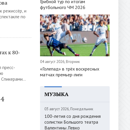
Грибной тур по итогам
ова
футбольного ЧМ 2026
к режиссёр, и
спектакле по
ах к 80-
04 август 2026, Вторник
 пресс-
«Голепад» в трёх воскресных
ую
матчах премьер-лиги
Спикерами...
МУЗЫКА
14
03 август 2026, Понедельник
100-летия со дня рождения
солистки Большого театра
Валентины Левко