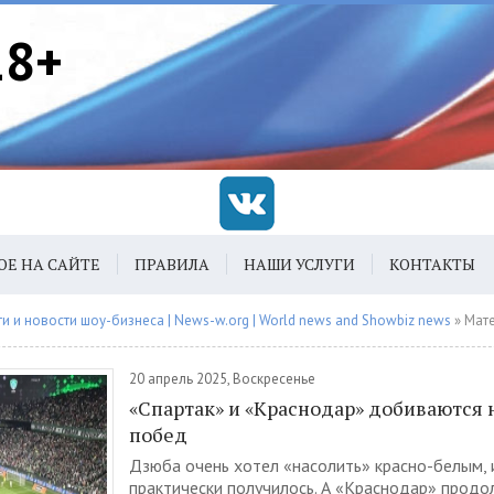
18+
ОЕ НА САЙТЕ
ПРАВИЛА
НАШИ УСЛУГИ
КОНТАКТЫ
 и новости шоу-бизнеса | News-w.org | World news and Showbiz news
» Материалы 
20 апрель 2025, Воскресенье
«Спартак» и «Краснодар» добиваются 
побед
Дзюба очень хотел «насолить» красно-белым, и
практически получилось. А «Краснодар» прод