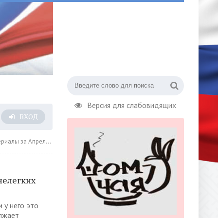
Версия для слабовидящих
ВХОД
за Апрель 2025 года » Страница 6
нелегких
 у него это
олжает