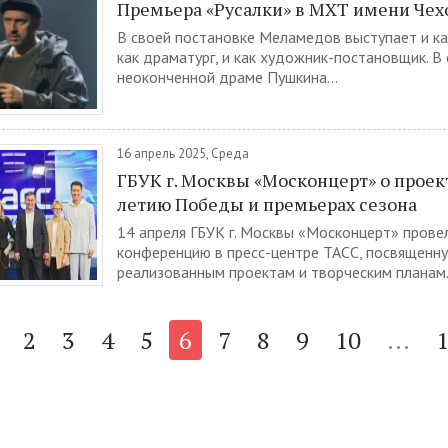
Премьера «Русалки» в МХТ имени Чех
В своей постановке Меламедов выступает и ка
как драматург, и как художник-постановщик. В 
неоконченной драме Пушкина...
16 апрель 2025, Среда
ГБУК г. Москвы «Москонцерт» о проект
летию Победы и премьерах сезона
14 апреля ГБУК г. Москвы «Москонцерт» провел
конференцию в пресс-центре ТАСС, посвященн
реализованным проектам и творческим планам. 
2
3
4
5
6
7
8
9
10
...