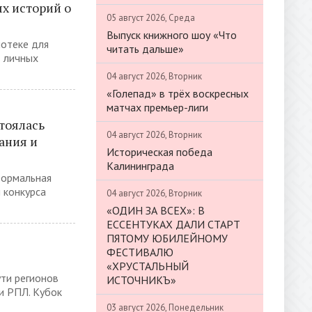
х историй о
05 август 2026, Среда
Выпуск книжного шоу «Что
иотеке для
читать дальше»
 личных
04 август 2026, Вторник
«Голепад» в трёх воскресных
матчах премьер-лиги
тоялась
04 август 2026, Вторник
ания и
Историческая победа
Калининграда
формальная
 конкурса
04 август 2026, Вторник
«ОДИН ЗА ВСЕХ»: В
ЕССЕНТУКАХ ДАЛИ СТАРТ
ПЯТОМУ ЮБИЛЕЙНОМУ
ФЕСТИВАЛЮ
«ХРУСТАЛЬНЫЙ
ти регионов
ИСТОЧНИКЪ»
и РПЛ. Кубок
03 август 2026, Понедельник