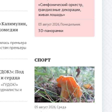
«Симфонический оркестр,
грандиозные декорации,
живая лошадь»
р Калимулин,
03 август 2026, Понедельник
 комедии
3D-панорамки
оялась премьера
остям премьеры
СПОРТ
ДОК!»: Под
 и сердца
я «ГУДОК!»
журналисты и
05 август 2026, Среда