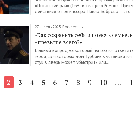
«Цыганский рай» (16+) в театре «Ромэн». Притч
действиях от режиссера Павла Боброва – это..
27 апрель 2025, Воскресенье
«Как сохранить себя и помочь семье, 
- превыше всего?»
Главный вопрос, на который пытаются ответить
герои, для которых дом Турбиных «становится 
стук в дверь может убыстрить или...
2
3
4
5
6
7
8
9
10
...