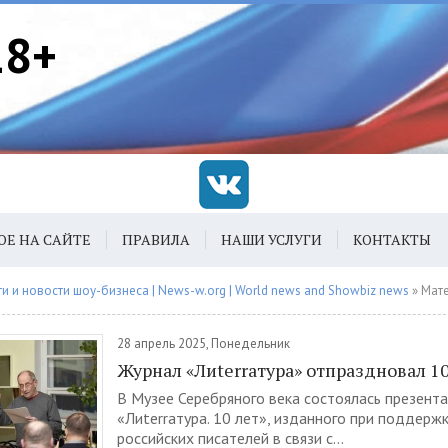
18+
ОЕ НА САЙТЕ
ПРАВИЛА
НАШИ УСЛУГИ
КОНТАКТЫ
 и новости шоу-бизнеса | News-w.org | World news and Showbiz news
» Материалы 
28 апрель 2025, Понедельник
Журнал «Лиterraтура» отпраздновал 10
В Музее Серебряного века состоялась презент
«Лиterraтура. 10 лет», изданного при поддерж
российских писателей в связи с...