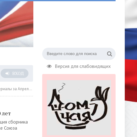
Версия для слабовидящих
ВХОД
за Апрель 2025 года » Страница 2
 лет
ация сборника
ке Союза