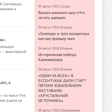
й Сиятвинда,
05 август 2026, Среда
аняхина и
Выпуск книжного шоу «Что
читать дальше»
04 август 2026, Вторник
«Голепад» в трёх воскресных
матчах премьер-лиги
ов»
премьера
04 август 2026, Вторник
» – авантюрной
Историческая победа
Калининграда
04 август 2026, Вторник
«ОДИН ЗА ВСЕХ»: В
ЕССЕНТУКАХ ДАЛИ СТАРТ
но, а
ПЯТОМУ ЮБИЛЕЙНОМУ
ФЕСТИВАЛЮ
» по пьесе Рэя
«ХРУСТАЛЬНЫЙ
ии (сцена на
ИСТОЧНИКЪ»
03 август 2026, Понедельник