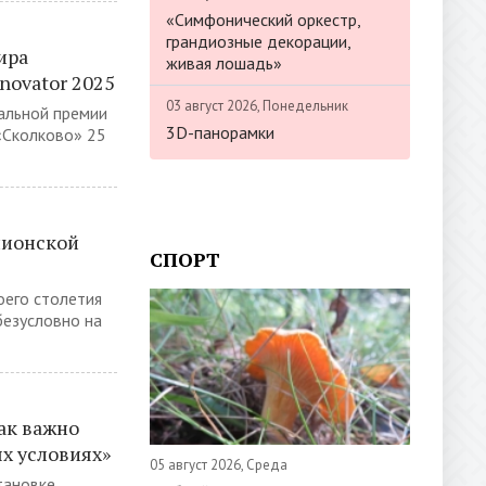
«Симфонический оркестр,
грандиозные декорации,
ира
живая лошадь»
novator 2025
03 август 2026, Понедельник
альной премии
3D-панорамки
 «Сколково» 25
пионской
СПОРТ
оего столетия
безусловно на
как важно
х условиях»
05 август 2026, Среда
тановке