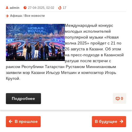
admin
27-04-2025, 02:02
17
Афиша
/
Все новости
Международный конкурс
молодых исполнителей
популярной музыки «Новая
волна 2025» пройдет с 21 по
26 августа в Казани. Об этом
на пресс-подходе в Казанской
ратуше после встречи с
раисом Республики Татарстан Рустамом Миннихановым
заявили мэр Казани Ильсур Метшин и композитор Игорь
Крутой.
Подробнее
0
В прошлое
В будущее