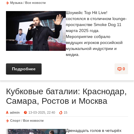
Музыка
/
Все новости
Шоукейс Top Hit Live!
состоялся в столичном lounge-
пространстве Smoke Dog 11
марта 2025 года.
Мероприятие собрало
ведущих игроков российской
музыкальной индустрии и
медиа.
Подробнее
0
Кубковые баталии: Краснодар,
Самара, Ростов и Москва
admin
13-03-2025, 22:40
15
Спорт
/
Все новости
Двенадцать голов в четырёх