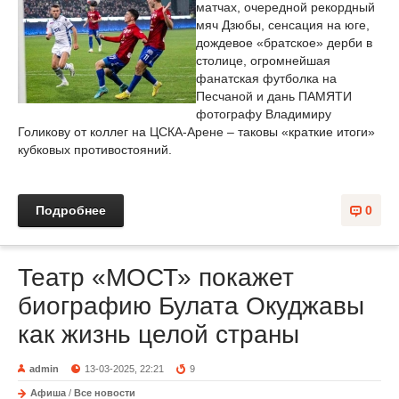
матчах, очередной рекордный
мяч Дзюбы, сенсация на юге,
дождевое «братское» дерби в
столице, огромнейшая
фанатская футболка на
Песчаной и дань ПАМЯТИ
фотографу Владимиру
Голикову от коллег на ЦСКА-Арене – таковы «краткие итоги»
кубковых противостояний.
Подробнее
0
Театр «МОСТ» покажет
биографию Булата Окуджавы
как жизнь целой страны
admin
13-03-2025, 22:21
9
Афиша
/
Все новости