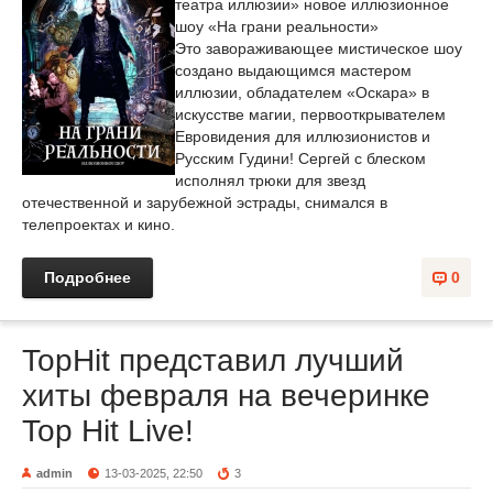
театра иллюзии» новое иллюзионное
шоу «На грани реальности»
Это завораживающее мистическое шоу
создано выдающимся мастером
иллюзии, обладателем «Оскара» в
искусстве магии, первооткрывателем
Евровидения для иллюзионистов и
Русским Гудини! Сергей с блеском
исполнял трюки для звезд
отечественной и зарубежной эстрады, снимался в
телепроектах и кино.
Подробнее
0
TopHit представил лучший
хиты февраля на вечеринке
Top Hit Live!
admin
13-03-2025, 22:50
3