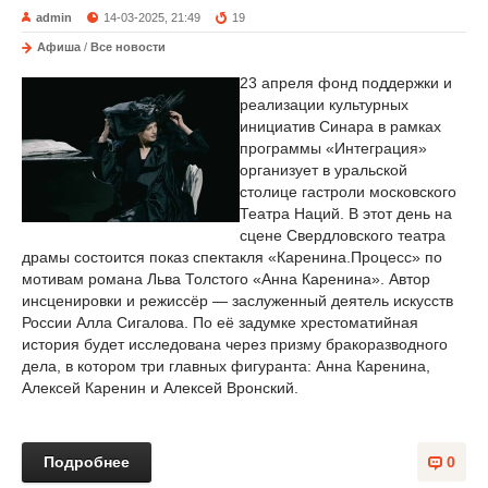
admin
14-03-2025, 21:49
19
Афиша
/
Все новости
23 апреля фонд поддержки и
реализации культурных
инициатив Синара в рамках
программы «Интеграция»
организует в уральской
столице гастроли московского
Театра Наций. В этот день на
сцене Свердловского театра
драмы состоится показ спектакля «Каренина.Процесс» по
мотивам романа Льва Толстого «Анна Каренина». Автор
инсценировки и режиссёр — заслуженный деятель искусств
России Алла Сигалова. По её задумке хрестоматийная
история будет исследована через призму бракоразводного
дела, в котором три главных фигуранта: Анна Каренина,
Алексей Каренин и Алексей Вронский.
Подробнее
0