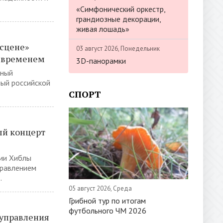
«Симфонический оркестр,
грандиозные декорации,
живая лошадь»
сцене»
03 август 2026, Понедельник
 временем
3D-панорамки
рный
ный российской
СПОРТ
ый концерт
ии Хиблы
правлением
.
05 август 2026, Среда
Грибной тур по итогам
футбольного ЧМ 2026
управления