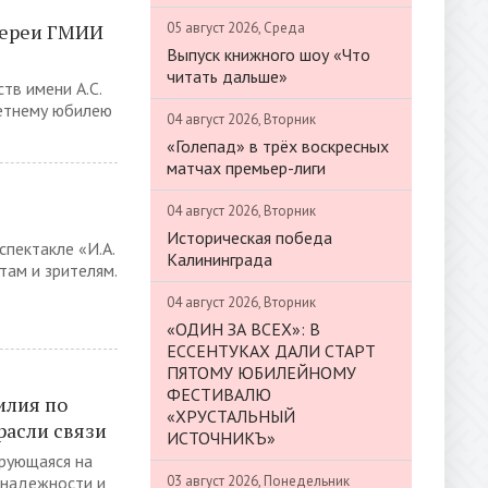
05 август 2026, Среда
лереи ГМИИ
Выпуск книжного шоу «Что
читать дальше»
тв имени А.С.
летнему юбилею
04 август 2026, Вторник
«Голепад» в трёх воскресных
матчах премьер-лиги
04 август 2026, Вторник
Историческая победа
спектакле «И.А.
Калининграда
там и зрителям.
04 август 2026, Вторник
«ОДИН ЗА ВСЕХ»: В
ЕССЕНТУКАХ ДАЛИ СТАРТ
ПЯТОМУ ЮБИЛЕЙНОМУ
ФЕСТИВАЛЮ
илия по
«ХРУСТАЛЬНЫЙ
расли связи
ИСТОЧНИКЪ»
рующаяся на
03 август 2026, Понедельник
 надежности и