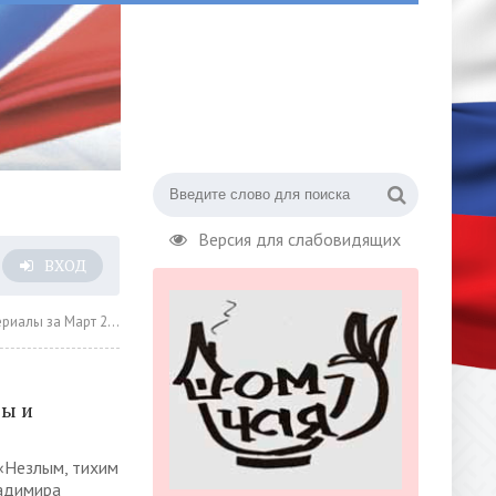
Версия для слабовидящих
ВХОД
за Март 2025 года » Страница 10
вы и
«Незлым, тихим
адимира