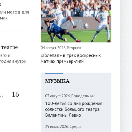
х
или метод для
емах
 театре
04 август 2026, Вторник
«Голепад» в трёх воскресных
его и
матчах премьер-лиги
егодня внутри
МУЗЫКА
..
16
03 август 2026, Понедельник
100-летия со дня рождения
солистки Большого театра
Валентины Левко
29 июль 2026, Среда