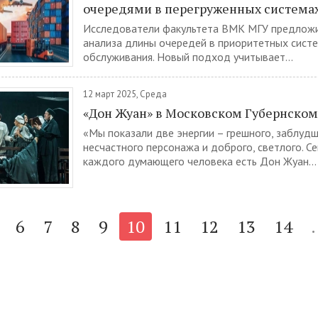
очередями в перегруженных система
Исследователи факультета ВМК МГУ предлож
анализа длины очередей в приоритетных сист
обслуживания. Новый подход учитывает...
12 март 2025, Среда
«Дон Жуан» в Московском Губернском
«Мы показали две энергии – грешного, заблудш
несчастного персонажа и доброго, светлого. С
каждого думающего человека есть Дон Жуан...
6
7
8
9
10
11
12
13
14
.