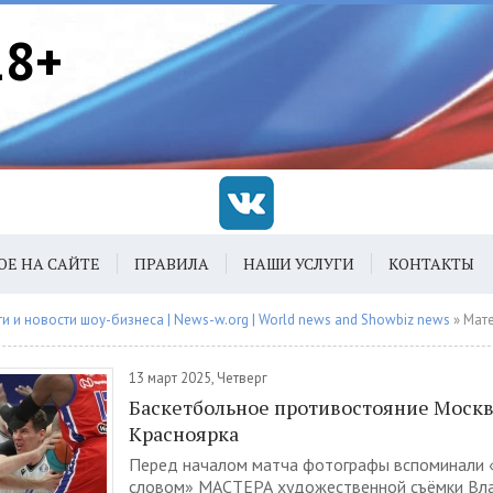
18+
ОЕ НА САЙТЕ
ПРАВИЛА
НАШИ УСЛУГИ
КОНТАКТЫ
 и новости шоу-бизнеса | News-w.org | World news and Showbiz news
» Материалы 
13 март 2025, Четверг
Баскетбольное противостояние Моск
Красноярка
Перед началом матча фотографы вспоминали 
словом» МАСТЕРА художественной съёмки Вл