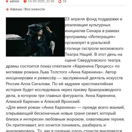
admin
14-03-2025, 21:49
19
Афиша
/
Все новости
23 апреля фонд поддержки и
реализации культурных
инициатив Синара в рамках
программы «Интеграция»
организует в уральской
столице гастроли московского
Театра Наций. В этот день на
сцене Свердловского театра
драмы состоится показ спектакля «Каренина.Процесс» по
мотивам романа Льва Толстого «Анна Каренина». Автор
инсценировки и режиссёр — заслуженный деятель искусств
России Алла Сигалова. По её задумке хрестоматийная
история будет исследована через призму бракоразводного
дела, в котором три главных фигуранта: Анна Каренина,
Алексей Каренин и Алексей Вронский.
«Для меня роман «Анна Каренина» — прежде всего манкий,
открывающий бесконечные новые грани сюжет, который
близок и интересен любовным мороком, охватившим героев.
Он притягивает, его хочется понимать, разбирать и
анализировать. То, как в горячую плоть страсти внедряется