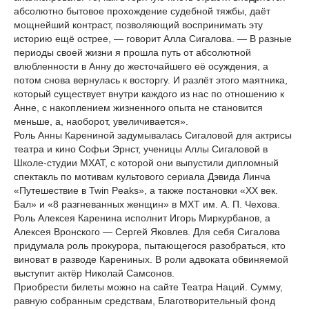
абсолютно бытовое прохождение судебной тяжбы, даёт
мощнейший контраст, позволяющий воспринимать эту
историю ещё острее, — говорит Алла Сигалова. — В разные
периоды своей жизни я прошла путь от абсолютной
влюбленности в Анну до жесточайшего её осуждения, а
потом снова вернулась к восторгу. И разлёт этого маятника,
который существует внутри каждого из нас по отношению к
Анне, с накоплением жизненного опыта не становится
меньше, а, наоборот, увеличивается».
Роль Анны Карениной задумывалась Сигаловой для актрисы
театра и кино Софьи Эрнст, ученицы Аллы Сигаловой в
Школе-студии МХАТ, с которой они выпустили дипломный
спектакль по мотивам культового сериала Дэвида Линча
«Путешествие в Twin Peaks», а также постановки «XX век.
Бал» и «8 разгневанных женщин» в МХТ им. А. П. Чехова.
Роль Алексея Каренина исполнит Игорь Миркурбанов, а
Алексея Вронского — Сергей Яковлев. Для себя Сигалова
придумала роль прокурора, пытающегося разобраться, кто
виноват в разводе Карениных. В роли адвоката обвиняемой
выступит актёр Николай Самсонов.
Приобрести билеты можно на сайте Театра Наций. Сумму,
равную собранным средствам, Благотворительный фонд