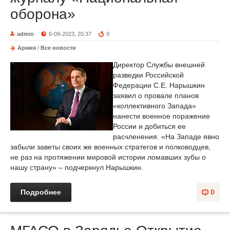
оборона»
admin
6-09-2023, 20:37
9
Армия
/
Все новости
Директор Службы внешней
разведки Российской
Федерации С.Е. Нарышкин
заявил о провале планов
«коллективного Запада»
нанести военное поражение
России и добиться ее
расчленения. «На Западе явно
забыли заветы своих же военных стратегов и полководцев,
не раз на протяжении мировой истории ломавших зубы о
нашу страну» – подчеркнул Нарышкин.
Подробнее
0