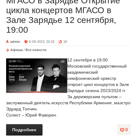
МГАСО в Зарядье Открытие
цикла концертов МГАСО в
Зале Зарядье 12 сентября,
19:00
admin
6-09-2023, 20:32
18
Афиша
/
Все новости
12 сентября в 19:00
Московский государственный
академический
симфонический оркестр
откроет цикл концертов в Зале
Зарядье сезона 2023/2024 гг.
За дирижерским пультом –
заслуженный деятель искусств Республики Армения, маэстро
Эдуард Топчян.
Солист – Юрий Фаворин.
Подробнее
0