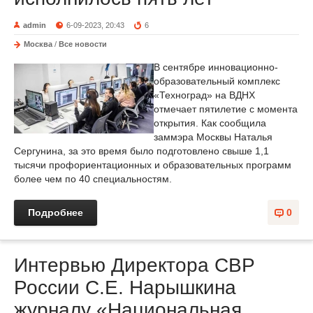
admin
6-09-2023, 20:43
6
Москва
/
Все новости
В сентябре инновационно-
образовательный комплекс
«Техноград» на ВДНХ
отмечает пятилетие с момента
открытия. Как сообщила
заммэра Москвы Наталья
Сергунина, за это время было подготовлено свыше 1,1
тысячи профориентационных и образовательных программ
более чем по 40 специальностям.
Подробнее
0
Интервью Директора СВР
России С.Е. Нарышкина
журналу «Национальная