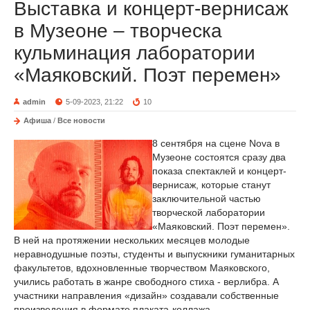
Выставка и концерт-вернисаж
в Музеоне – творческа
кульминация лаборатории
«Маяковский. Поэт перемен»
admin
5-09-2023, 21:22
10
Афиша
/
Все новости
8 сентября на сцене Nova в
Музеоне состоятся сразу два
показа спектаклей и концерт-
вернисаж, которые станут
заключительной частью
творческой лаборатории
«Маяковский. Поэт перемен».
В ней на протяжении нескольких месяцев молодые
неравнодушные поэты, студенты и выпускники гуманитарных
факультетов, вдохновленные творчеством Маяковского,
учились работать в жанре свободного стиха - верлибра. А
участники направления «дизайн» создавали собственные
произведения в формате плаката-коллажа.