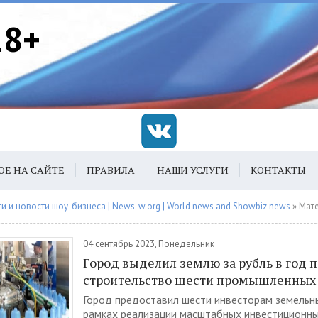
18+
ОЕ НА САЙТЕ
ПРАВИЛА
НАШИ УСЛУГИ
КОНТАКТЫ
 и новости шоу-бизнеса | News-w.org | World news and Showbiz news
» Материалы з
04 сентябрь 2023, Понедельник
Город выделил землю за рубль в год 
строительство шести промышленных
Город предоставил шести инвесторам земельны
рамках реализации масштабных инвестиционн