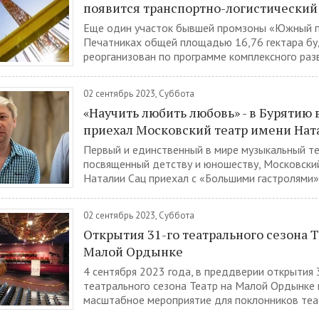
появится транспортно-логистический
Еще один участок бывшей промзоны «Южный п
Печатниках общей площадью 16,76 гектара б
реорганизован по программе комплексного разв
02 сентябрь 2023, Суббота
«Научить любить любовь» - в Бурятию
приехал Московский театр имени Нат
Первый и единственный в мире музыкальный те
посвященный детству и юношеству, Московски
Наталии Сац приехал с «Большими гастролями».
02 сентябрь 2023, Суббота
Открытия 31-го театрального сезона Т
Малой Ордынке
4 сентября 2023 года, в преддверии открытия 
театрального сезона Театр на Малой Ордынке
масштабное мероприятие для поклонников теат