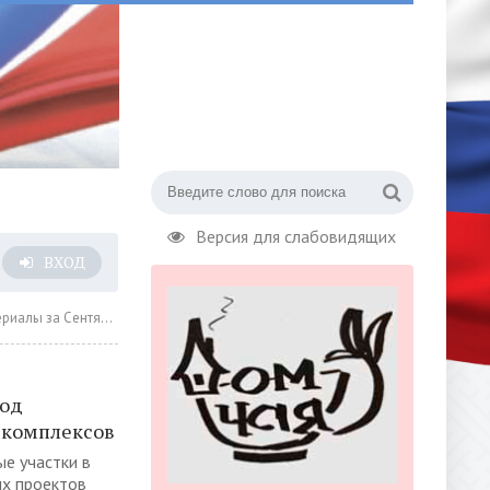
Версия для слабовидящих
ВХОД
а Сентябрь 2023 года » Страница 36
под
 комплексов
е участки в
ых проектов