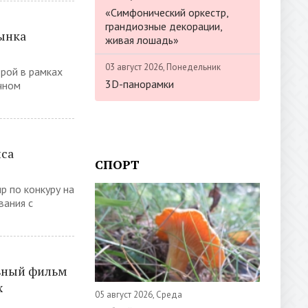
«Симфонический оркестр,
грандиозные декорации,
ынка
живая лошадь»
03 август 2026, Понедельник
рой в рамках
3D-панорамки
чном
иса
СПОРТ
р по конкуру на
вания с
ьный фильм
х
05 август 2026, Среда