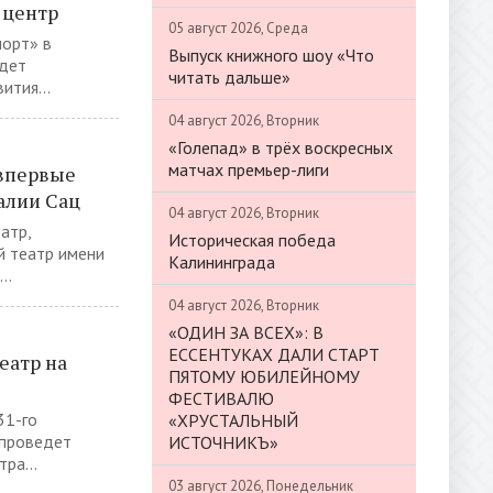
 центр
05 август 2026, Среда
орт» в
Выпуск книжного шоу «Что
удет
читать дальше»
ития...
04 август 2026, Вторник
«Голепад» в трёх воскресных
матчах премьер-лиги
 впервые
алии Сац
04 август 2026, Вторник
атр,
Историческая победа
й театр имени
Калининграда
..
04 август 2026, Вторник
«ОДИН ЗА ВСЕХ»: В
ЕССЕНТУКАХ ДАЛИ СТАРТ
еатр на
ПЯТОМУ ЮБИЛЕЙНОМУ
ФЕСТИВАЛЮ
31-го
«ХРУСТАЛЬНЫЙ
 проведет
ИСТОЧНИКЪ»
ра...
03 август 2026, Понедельник