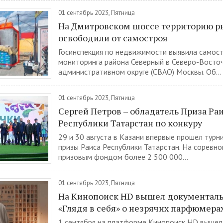
01 сентябрь 2023, Пятница
На Дмитровском шоссе территорию р
освободили от самостроя
Госинспекция по недвижимости выявила самост
мониторинга района Северный в Северо-Восто
административном округе (СВАО) Москвы. Об...
01 сентябрь 2023, Пятница
Сергей Петров – обладатель Приза Ра
Республики Татарстан по конкуру
29 и 30 августа в Казани впервые прошел турни
призы Раиса Республики Татарстан. На соревно
призовым фондом более 2 500 000...
01 сентябрь 2023, Пятница
На Кинопоиск HD вышел документал
«Глядя в себя» о незрячих парфюмера
1 сентября на платформе Кинопоиск HD вышел