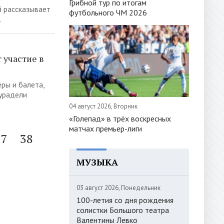
Грибной тур по итогам
й рассказывает
футбольного ЧМ 2026
.
 участие в
ры и балета,
урадели
04 август 2026, Вторник
«Голепад» в трёх воскресных
матчах премьер-лиги
37
38
МУЗЫКА
03 август 2026, Понедельник
100-летия со дня рождения
солистки Большого театра
Валентины Левко