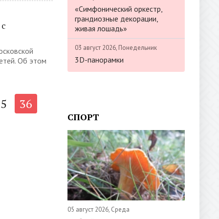
«Симфонический оркестр,
грандиозные декорации,
 с
живая лошадь»
03 август 2026, Понедельник
осковской
3D-панорамки
етей. Об этом
35
36
СПОРТ
05 август 2026, Среда