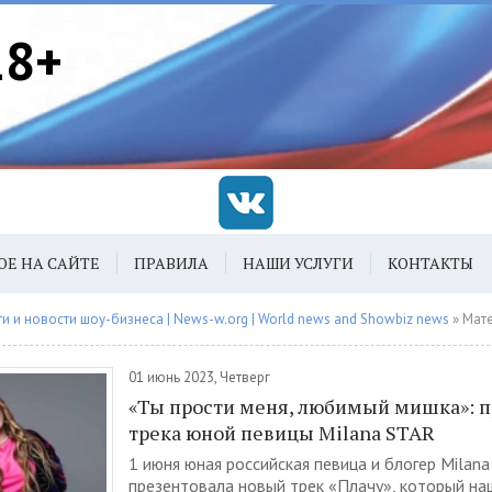
18+
ОЕ НА САЙТЕ
ПРАВИЛА
НАШИ УСЛУГИ
КОНТАКТЫ
 и новости шоу-бизнеса | News-w.org | World news and Showbiz news
» Материалы 
01 июнь 2023, Четверг
«Ты прости меня, любимый мишка»: 
трека юной певицы Milana STAR
1 июня юная российская певица и блогер Milan
презентовала новый трек «Плачу», который на