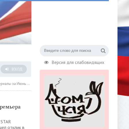
Версия для слабовидящих
ВХОД
за Июнь 2023 года » Страница 36
премьера
a STAR
шел отклик в