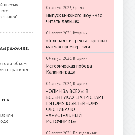
й пьесы»
05 август 2026, Среда
ного
Выпуск книжного шоу «Что
зычной...
читать дальше»
04 август 2026, Вторник
«Голепад» в трёх воскресных
матчах премьер-лиги
 выражении
04 август 2026, Вторник
 года объем
Историческая победа
и сократился
Калининграда
04 август 2026, Вторник
«ОДИН ЗА ВСЕХ»: В
ЕССЕНТУКАХ ДАЛИ СТАРТ
ли в
ПЯТОМУ ЮБИЛЕЙНОМУ
ФЕСТИВАЛЮ
ыявили
«ХРУСТАЛЬНЫЙ
ходе
ИСТОЧНИКЪ»
03 август 2026, Понедельник