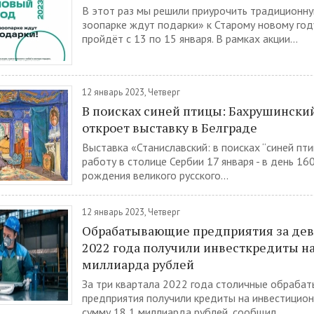
В этот раз мы решили приурочить традиционн
зоопарке ждут подарки» к Старому новому год
пройдёт с 13 по 15 января. В рамках акции...
12 январь 2023, Четверг
В поисках синей птицы: Бахрушински
откроет выставку в Белграде
Выставка «Станиславский: в поисках “синей пт
работу в столице Сербии 17 января - в день 16
рождения великого русского...
12 январь 2023, Четверг
Обрабатывающие предприятия за дев
2022 года получили инвесткредиты на
миллиарда рублей
За три квартала 2022 года столичные обраба
предприятия получили кредиты на инвестицион
сумму 18,1 миллиарда рублей, сообщил...