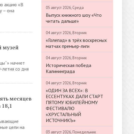
ую акцию «В
05 август 2026, Среда
у – она
Выпуск книжного шоу «Что
читать дальше»
04 август 2026, Вторник
«Голепад» в трёх воскресных
матчах премьер-лиги
й музей
04 август 2026, Вторник
ицы”» начнет
Историческая победа
0-летия со дня
Калининграда
04 август 2026, Вторник
«ОДИН ЗА ВСЕХ»: В
ЕССЕНТУКАХ ДАЛИ СТАРТ
ять месяцев
ПЯТОМУ ЮБИЛЕЙНОМУ
 18,1
ФЕСТИВАЛЮ
«ХРУСТАЛЬНЫЙ
ИСТОЧНИКЪ»
тывающие
ные цели на
03 август 2026, Понедельник