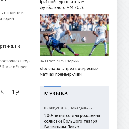
Грибной тур по итогам
футбольного ЧМ 2026
 в столице в
риторий
ртовал в
состоялся шоу-
04 август 2026, Вторник
BIA (ex Super
«Голепад» в трёх воскресных
матчах премьер-лиги
18
19
МУЗЫКА
03 август 2026, Понедельник
100-летия со дня рождения
солистки Большого театра
Валентины Левко