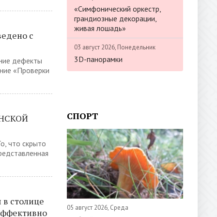
«Симфонический оркестр,
грандиозные декорации,
живая лошадь»
ведено с
03 август 2026, Понедельник
3D-панорамки
шние дефекты
ние «Проверки
СПОРТ
ЕНСКОЙ
о, что скрыто
представленная
 в столице
05 август 2026, Среда
эффективно