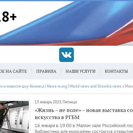
18+
ОЕ НА САЙТЕ
ПРАВИЛА
НАШИ УСЛУГИ
КОНТАКТЫ
 и новости шоу-бизнеса | News-w.org | World news and Showbiz news
» Материалы з
13 январь 2023, Пятница
«Жизнь – не поле» – новая выставка 
искусства в РГБМ
16 января в 19:00 в Малом зале Российской го
библиотеки для молодёжи состоится открытие 