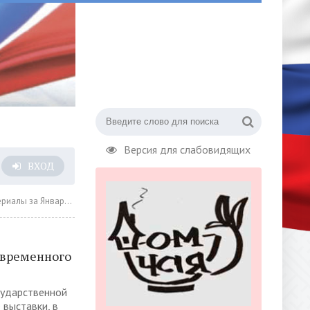
Версия для слабовидящих
ВХОД
а Январь 2023 года » Страница 14
современного
сударственной
выставки, в