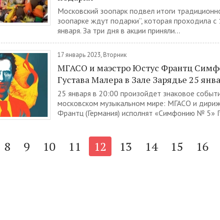
Московский зоопарк подвел итоги традиционно
зоопарке ждут подарки”, которая проходила с 
января. За три дня в акции приняли...
17 январь 2023, Вторник
МГАСО и маэстро Юстус Франтц Сим
Густава Малера в Зале Зарядье 25 янва
25 января в 20:00 произойдет знаковое событ
московском музыкальном мире: МГАСО и дири
Франтц (Германия) исполнят «Симфонию № 5» Гу
8
9
10
11
12
13
14
15
16