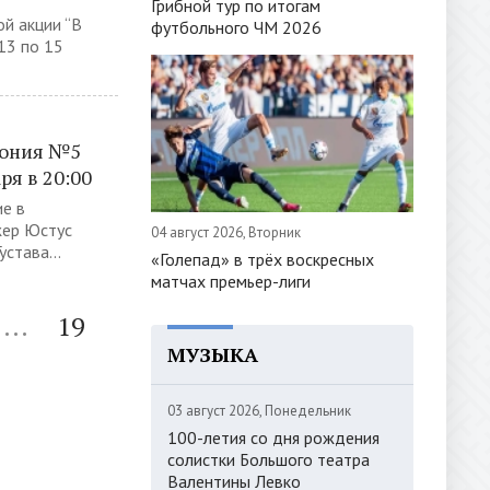
Грибной тур по итогам
й акции “В
футбольного ЧМ 2026
13 по 15
фония №5
ря в 20:00
ие в
жер Юстус
04 август 2026, Вторник
става...
«Голепад» в трёх воскресных
матчах премьер-лиги
...
19
МУЗЫКА
03 август 2026, Понедельник
100-летия со дня рождения
солистки Большого театра
Валентины Левко