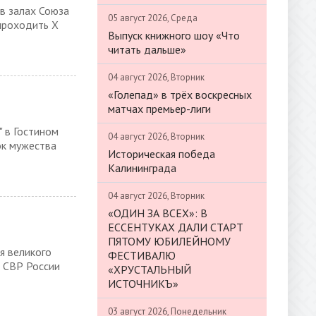
 в залах Союза
05 август 2026, Среда
проходить X
Выпуск книжного шоу «Что
читать дальше»
04 август 2026, Вторник
«Голепад» в трёх воскресных
матчах премьер-лиги
" в Гостином
04 август 2026, Вторник
рок мужества
Историческая победа
Калининграда
04 август 2026, Вторник
«ОДИН ЗА ВСЕХ»: В
ЕССЕНТУКАХ ДАЛИ СТАРТ
ПЯТОМУ ЮБИЛЕЙНОМУ
я великого
ФЕСТИВАЛЮ
р СВР России
«ХРУСТАЛЬНЫЙ
ИСТОЧНИКЪ»
03 август 2026, Понедельник