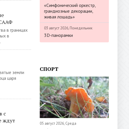
«Симфонический оркестр,
грандиозные декорации,
ие
живая лошадь»
ОСААФ
03 август 2026, Понедельник
ва в границах
3D-панорамки
ых в
.
СПОРТ
вятые земли
рца царя
в с
е ждут
05 август 2026, Среда