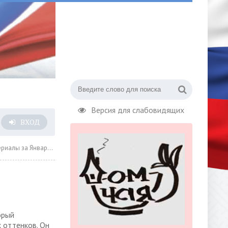
Версия для слабовидящих
ВХОД
а Январь 2023 года » Страница 12
орый
 оттенков. Он