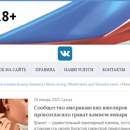
18+
ОЕ НА САЙТЕ
ПРАВИЛА
НАШИ УСЛУГИ
КОНТАКТЫ
 и новости шоу-бизнеса | News-w.org | World news and Showbiz news
» Материалы з
18 январь 2023, Среда
Сообщество американских ювелиров
провозгласило гранат камнем января
Гранат – удивительный ювелирный камень, кот
отличается своей богатой палитрой природных