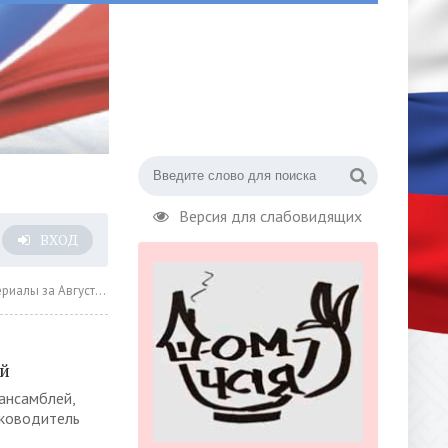
Версия для слабовидящих
ВХОД
за Август 2022 года » Страница 5
ей
ансамблей,
уководитель