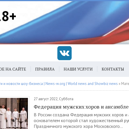
18+
ОЕ НА САЙТЕ
ПРАВИЛА
НАШИ УСЛУГИ
КОНТАКТЫ
 и новости шоу-бизнеса | News-w.org | World news and Showbiz news
» Материалы 
27 август 2022, Суббота
Федерация мужских хоров и ансамбл
В России создана Федерация мужских хоров и 
основателем которой стал художественный р
Праздничного мужского хора Московского...