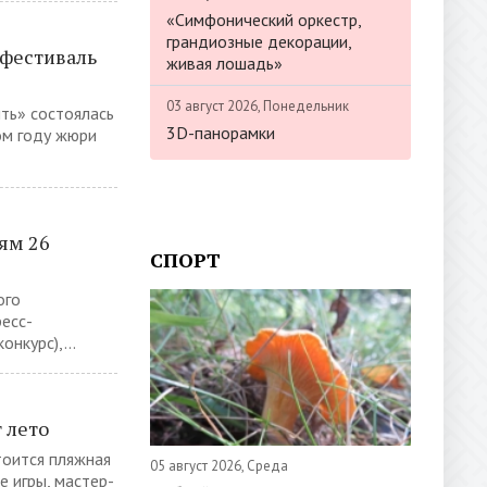
«Симфонический оркестр,
грандиозные декорации,
фестиваль
живая лошадь»
03 август 2026, Понедельник
ть» состоялась
3D-панорамки
ом году жюри
ям 26
СПОРТ
ого
есс-
нкурс),...
 лето
тоится пляжная
05 август 2026, Среда
 игры, мастер-