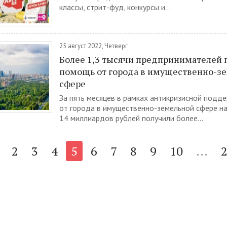
классы, стрит-фуд, конкурсы и...
25 август 2022, Четверг
Более 1,3 тысячи предпринимателей 
помощь от города в имущественно-з
сфере
За пять месяцев в рамках антикризисной подд
от города в имущественно-земельной сфере н
14 миллиардов рублей получили более...
2
3
4
5
6
7
8
9
10
...