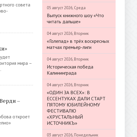
ертного совета
05 август 2026, Среда
ово-
Выпуск книжного шоу «Что
читать дальше»
04 август 2026, Вторник
«Голепад» в трёх воскресных
матчах премьер-лиги
ки»
будет
04 август 2026, Вторник
ритория мира –
Историческая победа
.
Калининграда
04 август 2026, Вторник
«ОДИН ЗА ВСЕХ»: В
ЕССЕНТУКАХ ДАЛИ СТАРТ
Верди –
ПЯТОМУ ЮБИЛЕЙНОМУ
ФЕСТИВАЛЮ
обова откроет
«ХРУСТАЛЬНЫЙ
елио»
ИСТОЧНИКЪ»
03 август 2026, Понедельник