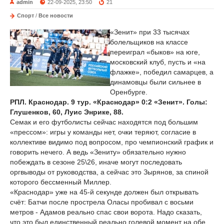
admin
22-09-2025, 23:50
21
Спорт
/
Все новости
«Зенит» при 33 тысячах
болельщиков на классе
переиграл «быков» на юге,
московский клуб, пусть и «на
флажке», победил самарцев, а
динамовцы были сильнее в
Оренбурге.
РПЛ. Краснодар. 9 тур. «Краснодар» 0:2 «Зенит». Голы:
Глушенков, 60, Луис Энрике, 88.
Семак и его футболисты сейчас находятся под большим
«прессом»: игры у команды нет, очки теряют, согласие в
коллективе видимо под вопросом, про чемпионский график и
говорить нечего. А ведь «Зениту» обязательно нужно
побеждать в сезоне 25\26, иначе могут последовать
оргвыводы от руководства, а сейчас это Зырянов, за спиной
которого бессменный Миллер.
«Краснодар» уже на 45-й секунде должен был открывать
счёт: Батчи после прострела Оласы пробивал с восьми
метров - Адамов реально спас свои ворота. Надо сказать,
что это был единственный реально голевой момент на обе