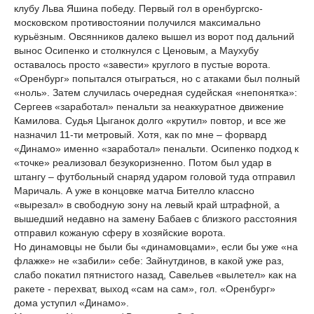
клубу Льва Яшина победу. Первый гол в оренбургско-
московском противостоянии получился максимально
курьёзным. Овсянников далеко вышел из ворот под дальний
вынос Осипенко и столкнулся с Ценовым, а Маухубу
оставалось просто «завести» круглого в пустые ворота.
«Оренбург» попытался отыграться, но с атаками был полный
«ноль». Затем случилась очередная судейская «непонятка»:
Сергеев «заработал» пенальти за неаккуратное движение
Камилова. Судья Цыганок долго «крутил» повтор, и все же
назначил 11-ти метровый. Хотя, как по мне – форвард
«Динамо» именно «заработал» пенальти. Осипенко подход к
«точке» реализовал безукоризненно. Потом был удар в
штангу – футбольный снаряд ударом головой туда отправил
Маричаль. А уже в концовке матча Бителло классно
«вырезал» в свободную зону на левый край штрафной, а
вышедший недавно на замену Бабаев с близкого расстояния
отправил кожаную сферу в хозяйские ворота.
Но динамовцы не были бы «динамовцами», если бы уже «на
флажке» не «забили» себе: Зайнутдинов, в какой уже раз,
слабо покатил пятнистого назад, Савельев «вылетел» как на
ракете - перехват, выход «сам на сам», гол. «Оренбург»
дома уступил «Динамо».