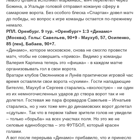
левого фланга исполнил Маркиньос, мяч перелетел через
Божина, а Угальде головой отправил кожаную сферу в
самарские ворота. Без особого блеска «Спартак» довел матч
до победы, но вопрос к игре команды остается по-прежнему
немало.
РПЛ. Оренбург. 9 тур. «Оренбург» 1:3 «Динамо»
(Москва). Голы: Савельев, 90+9 - Маухуб, 57, Осипенко,
85 (пен), Бабаев, 90+7.
«Динамо», которое московское, снова не смогло провести
матч, чтобы не совершить «привоз». Видимо у команды
Валерия Карпина теперь это «фишка» - в каждом матче
организовывать гол в свои ворота.
Вратари клубов Овсянников и Лунёв практически игровой час
время оставляли свои ворота «сухими». Гости нападающие
Бителло, Маухуб и Сергеев старались «вхолостую» - ни один
из их немногочисленных ударов до створа ворот так и не
долетел. Гостевая же пара форвардов Савельев – Игнатьев
старались, но у них тоже мяч до динамовских ворот долетал
«сдутым». Так что в первом тайме зрители голов не увидели
– только «борьба» на всех участках поля. Но это же не
силовые единоборства – это ФУТБОЛ, который красен
голами.
А вот после перерыва «Динамо» прибавило, что и принесло