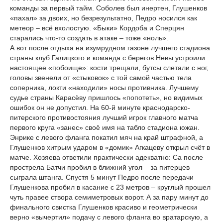
команды за первый тайм. Соболев был инертен, Глушенков
«пахал» за двоих, но безрезультатно, Педро носился как
метеор – всё вхолостую. «Быки» Кордоба и Сперцян
старались что-то создать в атаке – тоже «ноль».
А вот после отдыха на изумрудном газоне лучшего стадиона
страны клуб Галицкого и команда с берегов Невы устроили
настоящее «побоище»: кости трещали, бутсы слетали с ног,
головы звенели от «стыковок» с той самой частью тела
соперника, локти «находили» носы противника. Лучшему
судье страны Карасёву пришлось «попотеть», но видимых
ошибок он не допустил. На 60-й минуте краснодарско-
питерского противостояния лучший игрок главного матча
первого круга «занес» своё имя на табло стадиона южан.
Энрике с левого фланга покатил мяч на край штрафной, а
Глушенков хитрым ударом в «домик» Агкацеву открыл счёт в
матче. Хозяева ответили практически адекватно: Са после
прострела Батчи пробил в ближний угол – за питерцев
сыграла штанга. Спустя 5 минут Педро после передачи
Глушенкова пробил в касание с 23 метров – круглый прошел
чуть правее створа семиметровых ворот. А за пару минут до
финального свистка Глушенков красиво и геометрически
верно «вычертил» подачу с левого фланга во вратарскую, а