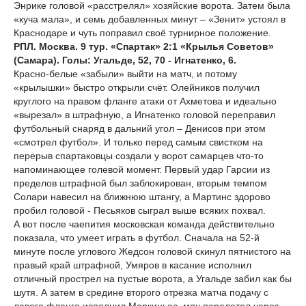
Энрике головой «расстрелял» хозяйские ворота. Затем была
«куча мала», и семь добавленных минут – «Зенит» устоял в
Краснодаре и чуть поправил своё турнирное положение.
РПЛ. Москва. 9 тур. «Спартак» 2:1 «Крылья Советов»
(Самара). Голы: Угальде, 52, 70 - Игнатенко, 6.
Красно-белые «забыли» выйти на матч, и потому
«крылышки» быстро открыли счёт. Олейников получил
круглого на правом фланге атаки от Ахметова и идеально
«вырезал» в штрафную, а Игнатенко головой переправил
футбольный снаряд в дальний угол – Денисов при этом
«смотрел футбол». И только перед самым свистком на
перерыв спартаковцы создали у ворот самарцев что-то
напоминающее голевой момент. Первый удар Гарсии из
пределов штрафной был заблокирован, вторым темпом
Солари навесил на ближнюю штангу, а Мартинс здорово
пробил головой - Песьяков сыграл выше всяких похвал.
А вот после чаепития московская команда действительно
показала, что умеет играть в футбол. Сначала на 52-й
минуте после углового Жедсон головой скинул пятнистого на
правый край штрафной, Умяров в касание исполнил
отличный прострел на пустые ворота, а Угальде забил как бы
шутя. А затем в средине второго отрезка матча подачу с