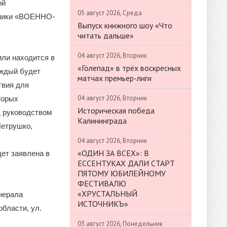
ой
05 август 2026, Среда
хники «ВОЕННО-
Выпуск книжного шоу «Что
читать дальше»
04 август 2026, Вторник
или находится в
«Голепад» в трёх воскресных
аждый будет
матчах премьер-лиги
твия для
04 август 2026, Вторник
торых
Историческая победа
д руководством
Калининграда
Петрушко,
04 август 2026, Вторник
«ОДИН ЗА ВСЕХ»: В
ет заявлена в
ЕССЕНТУКАХ ДАЛИ СТАРТ
ПЯТОМУ ЮБИЛЕЙНОМУ
ФЕСТИВАЛЮ
«ХРУСТАЛЬНЫЙ
енерала
ИСТОЧНИКЪ»
области, ул.
03 август 2026, Понедельник