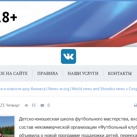
18+
ОЕ НА САЙТЕ
ПРАВИЛА
НАШИ УСЛУГИ
КОНТАКТЫ
 и новости шоу-бизнеса | News-w.org | World news and Showbiz news
»
Спо
23, Четверг
55
0
Детско-юношеская школа футбольного мастерства, вх
состав некоммерческой организации «Футбольный клу
объявила о новой программе поддержки детей, переех