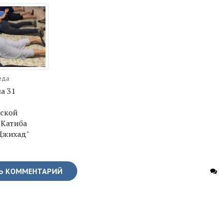
реда
а 31
ской
"Катиба
Джихад"
Ь КОММЕНТАРИЙ