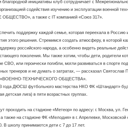
и благородной инициативы клуб сотрудничает с Межрегиональн
организацией содействия изучению и эксплуатации военной те
БЩЕСТВО», а также с IT компанией «Союз 317».
печить поддержку каждой семье, которая переехала в Россию 
тия этого решения. Стремимся создать атмосферу, в которой к
ддержку российского народа, а особенно видеть реальные дейс
стающего поколения. Мы также хотим, чтобы дети, родители ко
не СВО, или героически погибли, могли развиваться в спорте по
ых тренеров и не думать о затратах, — рассказал Святослав 
ль «ВОЕННО-ТЕХНИЧЕСКОГО ОБЩЕСТВА».
23 года ДЮСШ футбольного мастерства НКО ФК «Штандарт» буд
я детская лига) в пяти возрастных группах.
ут проходить на стадионе «Метеор» по адресу: г. Москва, ул. Г
 а также на стадионе ФК «Мелодия» в г. Апрелевке, Московской 
0. В школу принимаются дети с 7 до 17 лет.