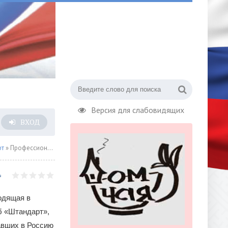
Версия для слабовидящих
ВХОД
рт
» Профессиональные футболисты бесплатно обучат детей, переехавших в Россию из зоны проведения СВО
одящая в
б «Штандарт»,
авших в Россию