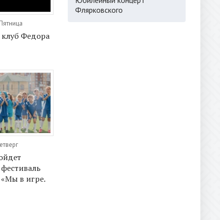
Флярковского
 Пятница
 клуб Федора
Четверг
ойдет
 фестиваль
 «Мы в игре.