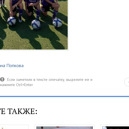
ана Попкова
Е ТАКЖЕ: