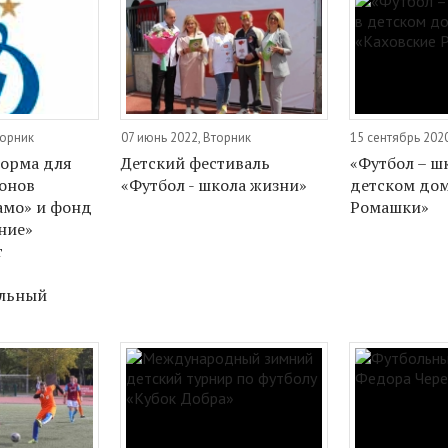
торник
07 июнь 2022, Вторник
15 сентябрь 202
орма для
Детский фестиваль
«Футбол – ш
ионов
«Футбол - школа жизни»
детском дом
амо» и фонд
Ромашки»
ние»
т
ельный