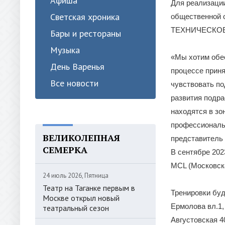
Афиша
Для реализаци
Светская хроника
общественной 
ТЕХНИЧЕСКОЕ О
Бары и рестораны
Музыка
«Мы хотим обес
День Варенья
процессе приня
Все новости
чувствовать по
развития подра
находятся в зо
профессиональн
ВЕЛИКОЛЕПНАЯ
представите
СЕМЕРКА
В сентябре 20
MCL (Московска
24 июль 2026, Пятница
Театр на Таганке первым в
Тренировки буд
Москве открыл новый
Ермолова вл.1,
театральный сезон
Августовская 4