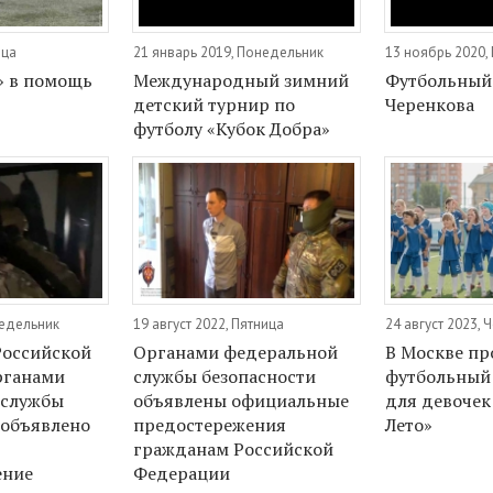
ица
21 январь 2019, Понедельник
13 ноябрь 2020,
» в помощь
Международный зимний
Футбольный
детский турнир по
Черенкова
футболу «Кубок Добра»
недельник
19 август 2022, Пятница
24 август 2023, 
Российской
Органами федеральной
В Москве пр
рганами
службы безопасности
футбольный
 службы
объявлены официальные
для девочек
 объявлено
предостережения
Лето»
гражданам Российской
ение
Федерации