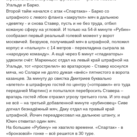
Угальде и Барко.
Второй тайм начался с атак «Спартака» - Барко со
штрафного с левого фланга «закрутил» мяч в дальнюю
«девятку - и снова Ставер, пусть и не без труда, отбил
кожаную сферу на угловой. И только на 54-й минуте «Рубин»
сообразил первый реальный голевой момент у ворот
москвичей. Безруков, получивший мяч в штрафной, положил
корпус и «пальнул» с 14 метров - перекладина сыграла за
«народную команду». А ещё через 6 минут «гладиаторы»
удвоили счёт: Маркиньос отдал на левый край штрафной на
Угальде, тот «прострелил» во вратарскую - Ставер коснулся
мяча, но Солари не долго думая «внёс» пятнистого в ворота
казанцев. За минуту до свистка Дмитриев буквально
«влетел» в штрафную гостей по центру («отправил» его туда
передачей Мартинс) и попытался перебросить Ставера –
вратарь гостей лбом отразил угрозу третьего гола. И это ещё
не всё – на третьей добавленной минуте «рубиновец» Сиве
догнал безнадёжный мяч, Даку отдал на правый край
штрафной, Йочич переадресовал на дальнюю штангу, и
Юкич отквитал один мяч.
На большее «Рубину» не хватило времени. «Спартак» - в
«бронзовой» гонке – всё решится в 30 туре.