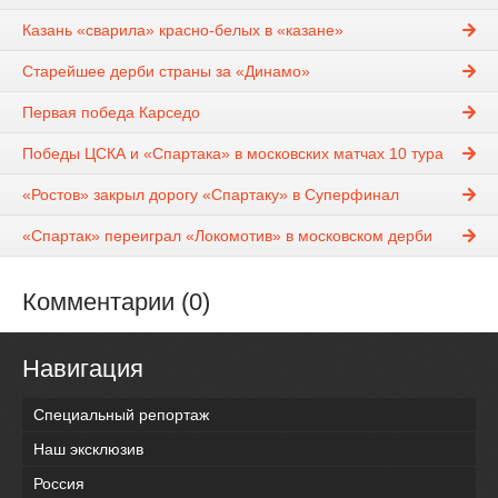
Казань «сварила» красно-белых в «казане»
Старейшее дерби страны за «Динамо»
Первая победа Карседо
Победы ЦСКА и «Спартака» в московских матчах 10 тура
«Ростов» закрыл дорогу «Спартаку» в Суперфинал
«Спартак» переиграл «Локомотив» в московском дерби
Комментарии (0)
Навигация
Специальный репортаж
Наш эксклюзив
Россия