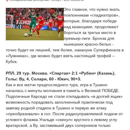
Это главное, что нужно знать
поклонникам «гладиаторов»,
которые, благодаря победе
над казанцами, продолжают
бороться за третье место в
премьер-лиге. Бронза для
нынешних красно-белых -
точно будет не лишней, тем более, накануне Суперфинала в
«Лужниках», где можно будет взять настоящий трофей –
Кубок.
РПЛ. 29 тур. Москва. «Спартак» 2:1 «Рубин» (Казань).
Голы: Ву, 4, Солари, 60 - Юкич, 90+3.
Как и все матчи предпоследнего тура, игра в Тушино
началась с минуты молчания в память о Великой ПОБЕДЕ.
Подопечные Карседо не стали откладывать «в долгий ящик»
возможность порадовать заполненный практически под
завязку родной стадион в Тушино и первую же атаку
«преобразовали» в гол. После радиоуправляемой подачи от
углового флажка Угальде «скинул» круглого к левому углу
вратарской, а Ву, заставивший двух соперников только