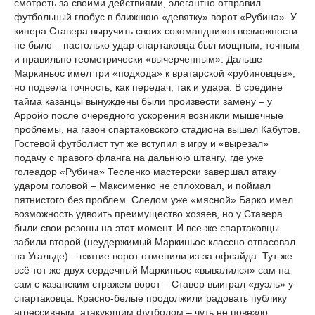
смотреть за своими действиями, элегантно отправил
футбольный глобус в ближнюю «девятку» ворот «Рубина». У
кипера Ставера выручить своих сокомандников возможности
не было – настолько удар спартаковца был мощным, точным
и правильно геометрически «вычерченным». Дальше
Маркиньос имел три «подхода» к вратарской «рубиновцев»,
но подвела точность, как передач, так и удара. В средине
тайма казанцы вынуждены были произвести замену – у
Арройо после очередного ускорения возникли мышечные
проблемы, на газон спартаковского стадиона вышел Кабутов.
Гостевой футболист тут же вступил в игру и «вырезал»
подачу с правого фланга на дальнюю штангу, где уже
голеадор «Рубина» Тесленко мастерски завершал атаку
ударом головой – Максименко не сплоховал, и поймал
пятнистого без проблем. Следом уже «мясной» Барко имел
возможность удвоить преимущество хозяев, но у Ставера
были свои резоны на этот момент. И все-же спартаковцы
забили второй (неудержимый Маркиньос классно отпасовал
на Угальде) – взятие ворот отменили из-за офсайда. Тут-же
всё тот же двух сердечный Маркиньос «вывалился» сам на
сам с казанским стражем ворот – Ставер выиграл «дуэль» у
спартаковца. Красно-белые продолжили радовать публику
агрессивным, атакующим футболом – чуть не повезло