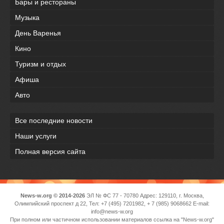
Бары и рестораны
Музыка
День Варенья
Кино
Туризм и отдых
Афиша
Авто
Все последние новости
Наши услуги
Полная версия сайта
News-w.org © 2014-2026
ЭЛ № ФС 77 - 70780 Адрес: 129110, г. Москва,
Олимпийский проспект д 22, Тел: +7 (495) 7201982, + 7 (985) 9068662 E-mail:
info@news-w.org
При полном или частичном использовании материалов ссылка на "News-w.org"