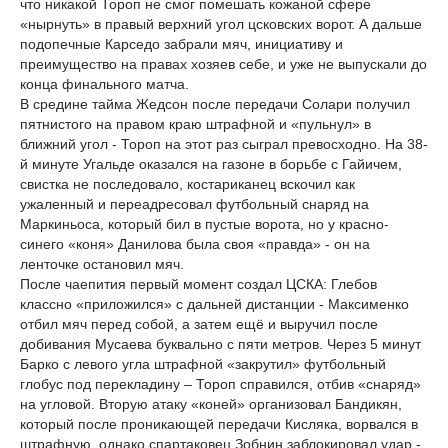
что никакой Тороп не смог помешать кожаной сфере
«нырнуть» в правый верхний угол цсковских ворот. А дальше
подопечные Карседо забрали мяч, инициативу и
преимущество на правах хозяев себе, и уже не выпускали до
конца финального матча.
В средине тайма Жедсон после передачи Солари получил
пятнистого на правом краю штрафной и «пульнул» в
ближний угол - Тороп на этот раз сыграл превосходно. На 38-
й минуте Угальде оказался на газоне в борьбе с Гайичем,
свистка не последовало, костариканец вскочил как
ужаленный и переадресовал футбольный снаряд на
Маркиньоса, который бил в пустые ворота, но у красно-
синего «коня» Данилова была своя «правда» - он на
ленточке остановил мяч.
После чаепития первый момент создал ЦСКА: Глебов
классно «приложился» с дальней дистанции - Максименко
отбил мяч перед собой, а затем ещё и выручил после
добивания Мусаева буквально с пяти метров. Через 5 минут
Барко с левого угла штрафной «закрутил» футбольный
глобус под перекладину – Тороп справился, отбив «снаряд»
на угловой. Вторую атаку «коней» организовал Бандикян,
который после проникающей передачи Кисляка, ворвался в
штрафную, однако спартаковец Зобнин заблокировал удар -