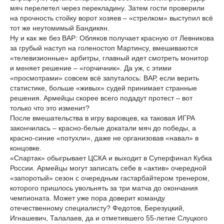
мяч перелетел через перекладину. Затем гости проверили
на прочность стойку ворот хозяев – «стрелком» выступил всё
тот же неутомимый Бандикян.
Ну и как же без ВАР: Обляков получает красную от Левникова
за грубый наступ на голеностоп Мартинсу, вмешиваются
«телевизионные» арбитры, главный идет смотреть монитор
и меняет решение – «горчичник». Да уж, с этими
«просмотрами» совсем всё запуталось: ВАР, если верить
статистике, больше «живых» судей принимает странные
решения. Армейцы скорее всего подадут протест – вот
только что это изменит?
После вмешательства в игру варовцев, ка таковая ИГРА
закончилась – красно-белые докатали мяч до победы, а
красно-синие «потухли», даже не организовав «навал» в
концовке.
«Спартак» обыгрывает ЦСКА и выходит в Суперфинал Кубка
России. Армейцы могут записать себе в «актив» очередной
«запоротый» сезон с очередным гастарбайтером тренером,
которого пришлось увольнять за три матча до окончания
чемпионата. Может уже пора доверит команду
отечественному специалисту? Федотов, Березуцкий,
Игнашевич, Талалаев, да и отметившего 55-летие Слуцкого