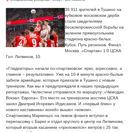
38 911 зрителей в Тушино на
кубковом московском дерби
стали свидетелями
бескомпромиссной борьбы на
зеленом прямоугольнике
стадиона красно-белых.
Кубок. Путь регионов. Финал.
Москва. «Спартак» 1:0 ЦСКА.
Гол: Литвинов, 10.
«Гладиаторы» начали по-спартаковски: ярко, агрессивно, а
главное – результативно. Уже на 10-й минуте красно-былые
забили армейцам, которые приехали в Тушино с новым
тренером. Как мы и предупреждали в наших предыдущих
репортажах, Челестини отправился по маршруту: «Чемодан.
Вокзал. Европа». Его место на тренерском мостике ЦСКА
занял Дмитрий Игоревич Игдисамов. И «первый блин» у
нового наставника» коней» вышел «комом».
Спартаковец Маркиньос на левом фланге вступил в
перепасовку с Барко и отдал круглого в центр на Литвинова,
который вторым касанием «приложился» метров с 25 так,