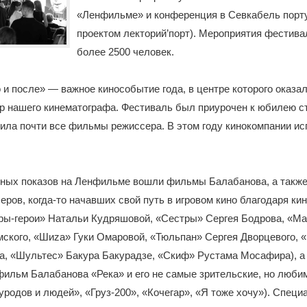
«Ленфильме» и конференция в Севкабель порту
проектом лекторий’порт). Мероприятия фестива
более 2500 человек.
 и после» — важное кинособытие года, в центре которого оказал
р нашего кинематографа. Фестиваль был приурочен к юбилею с
ила почти все фильмы режиссера. В этом году кинокомпании ис
тных показов на Ленфильме вошли фильмы Балабанова, а такж
ров, когда-то начавших свой путь в игровом кино благодаря ки
ры-герои» Натальи Кудряшовой, «Сестры» Сергея Бодрова, «Ма
ского, «Шиza» Гуки Омаровой, «Тюльпан» Сергея Дворцевого, 
а, «Шультес» Бакура Бакурадзе, «Скиф» Рустама Мосафира), а
ильм Балабанова «Река» и его не самые зрительские, но люби
родов и людей», «Груз-200», «Кочегар», «Я тоже хочу»). Спец