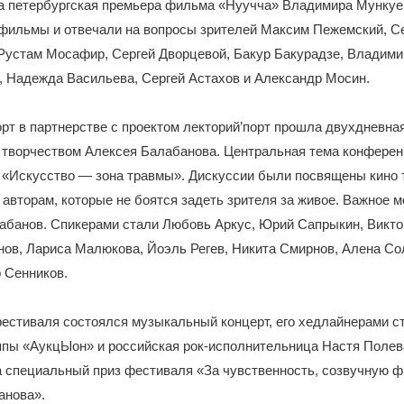
а петербургская премьера фильма «Нуучча» Владимира Мункуе
фильмы и отвечали на вопросы зрителей Максим Пежемский, Се
Рустам Мосафир, Сергей Дворцевой, Бакур Бакурадзе, Владими
, Надежда Васильева, Сергей Астахов и Александр Мосин.
рт в партнерстве с проектом лекторий’порт прошла двухдневна
 творчеством Алексея Балабанова. Центральная тема конфере
 «Искусство — зона травмы». Дискуссии были посвящены кино 
 авторам, которые не боятся задеть зрителя за живое. Важное м
абанов. Спикерами стали Любовь Аркус, Юрий Сапрыкин, Викто
ов, Лариса Малюкова, Йоэль Регев, Никита Смирнов, Алена Со
 Сенников.
естиваля состоялся музыкальный концерт, его хедлайнерами с
ппы «АукцЫон» и российская рок-исполнительница Настя Полев
а специальный приз фестиваля «За чувственность, созвучную 
анова».