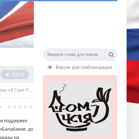
Версия для слабовидящих
ВХОД
ионы
» В Санкт-Петербурге завершился кинофестиваль «Балабанов: До и после» (к 30-летию компании «СТВ»)
ри поддержке
«Балабанов: до
оказы на