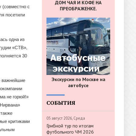
ДОМ ЧАЯ И КОФЕ НА
 (совместно с
ПРЕОБРАЖЕНКЕ.
ля посетили
ась одна из
тудии «СТВ»,
полняется 30
Экскурсии по Москве на
е важнейшие
автобусе
нокомпании
ма не горюй!»
СОБЫТИЯ
«Нирвана»
 также
05 август 2026, Среда
мые критиками
Грибной тур по итогам
иальным
футбольного ЧМ 2026