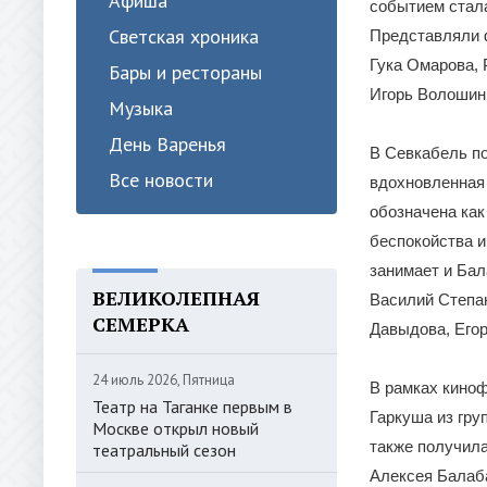
Афиша
событием стал
Светская хроника
Представляли 
Гука Омарова, 
Бары и рестораны
Игорь Волошин
Музыка
День Варенья
В Севкабель по
Все новости
вдохновленная
обозначена как
беспокойства и
занимает и Бал
ВЕЛИКОЛЕПНАЯ
Василий Степан
СЕМЕРКА
Давыдова, Егор
24 июль 2026, Пятница
В рамках киноф
Театр на Таганке первым в
Гаркуша из гру
Москве открыл новый
также получил
театральный сезон
Алексея Балаб