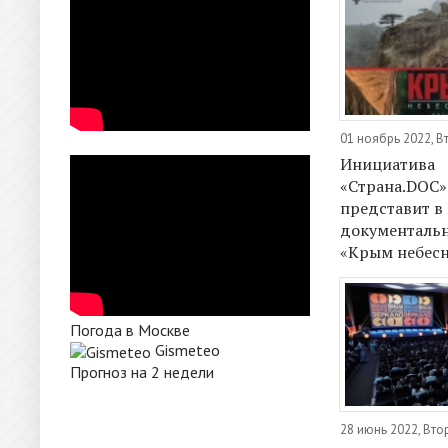
01 ноябрь 2022, В
Инициатива
«Страна.DOC»
представит в
документаль
«Крым небес
Погода в Москве
Gismeteo
Прогноз на 2 недели
28 июнь 2022, Вто