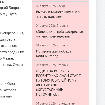
ва.
05 август 2026, Среда
ргей Бодров,
Выпуск книжного шоу «Что
р Мункуев,
читать дальше»
04 август 2026, Вторник
«Голепад» в трёх воскресных
я конференция,
матчах премьер-лиги
нции была
04 август 2026, Вторник
тотального
Историческая победа
есто среди них
Калининграда
р Мазин,
лнцева, Ольга
04 август 2026, Вторник
«ОДИН ЗА ВСЕХ»: В
ЕССЕНТУКАХ ДАЛИ СТАРТ
ПЯТОМУ ЮБИЛЕЙНОМУ
тали Олег
ФЕСТИВАЛЮ
«ХРУСТАЛЬНЫЙ
а, которая
ИСТОЧНИКЪ»
фильмам
03 август 2026, Понедельник