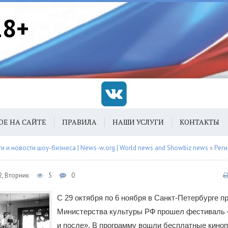
18+
ОЕ НА САЙТЕ
ПРАВИЛА
НАШИ УСЛУГИ
КОНТАКТЫ
 и новости шоу-бизнеса | News-w.org | World news and Showbiz news
»
Рег
2, Вторник
5
0
С 29 октября по 6 ноября в Санкт-Петербурге п
Министерства культуры РФ прошел фестиваль 
и после». В программу вошли бесплатные киноп