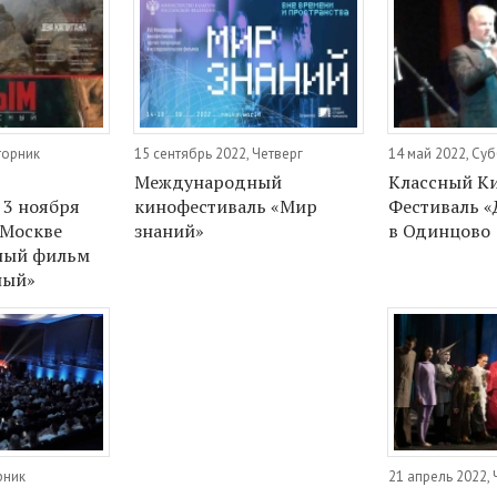
торник
15 сентябрь 2022, Четверг
14 май 2022, Су
Международный
Классный К
 3 ноября
кинофестиваль «Мир
Фестиваль 
 Москве
знаний»
в Одинцово
ный фильм
ный»
рник
21 апрель 2022, 