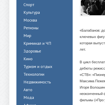
Спорт
Культура
Москва
Регионы
«Балабанов: до
Мир
ключевых фигу
Криминал и ЧП
которая выпуст
лет.
Здоровье
Кино
В цикл беспла
Туризм и отдых
дебюты режиссе
Технологии
«СТВ»: «Пионе
Максима Пежем
Недвижимость
Игоря Волошин
Авто
неоконченный ф
Мода
фильмы («Про у