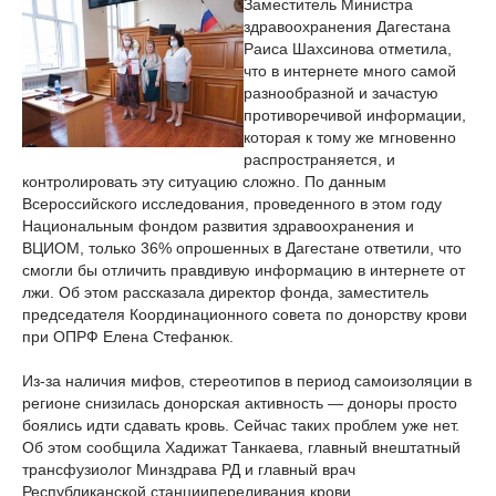
Заместитель Министра
здравоохранения Дагестана
Раиса Шахсинова отметила,
что в интернете много самой
разнообразной и зачастую
противоречивой информации,
которая к тому же мгновенно
распространяется, и
контролировать эту ситуацию сложно. По данным
Всероссийского исследования, проведенного в этом году
Национальным фондом развития здравоохранения и
ВЦИОМ, только 36% опрошенных в Дагестане ответили, что
смогли бы отличить правдивую информацию в интернете от
лжи. Об этом рассказала директор фонда, заместитель
председателя Координационного совета по донорству крови
при ОПРФ Елена Стефанюк.
Из-за наличия мифов, стереотипов в период самоизоляции в
регионе снизилась донорская активность — доноры просто
боялись идти сдавать кровь. Сейчас таких проблем уже нет.
Об этом сообщила Хадижат Танкаева, главный внештатный
трансфузиолог Минздрава РД и главный врач
Республиканской станциипереливания крови.