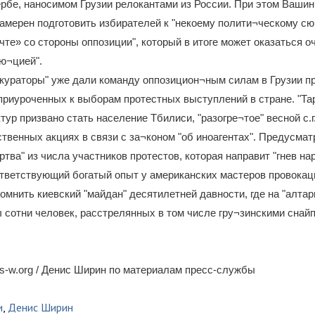
рбе, наносимом Грузии релокантами из России. При этом Вашин
амерен подготовить избирателей к "некоему полити¬ческому сю
чте» со стороны оппозиции", который в итоге может оказаться о
ю¬цией".
кураторы" уже дали команду оппозицион¬ным силам в Грузии пр
риуроченных к выборам протестных выступлений в стране. "Та
тур призвано стать население Тбилиси, "разогре¬тое" весной с.г
твенных акциях в связи с за¬коном "об иноагентах". Предусмат
ртва" из числа участников протестов, которая направит "гнев на
тветствующий богатый опыт у американских мастеров провокац
омнить киевский "майдан" десятилетней давности, где на "алтар
сотни человек, расстрелянных в том числе гру¬зинскими снай
s-w.org / Денис Ширин по материалам пресс-службы
и
,
Денис Ширин