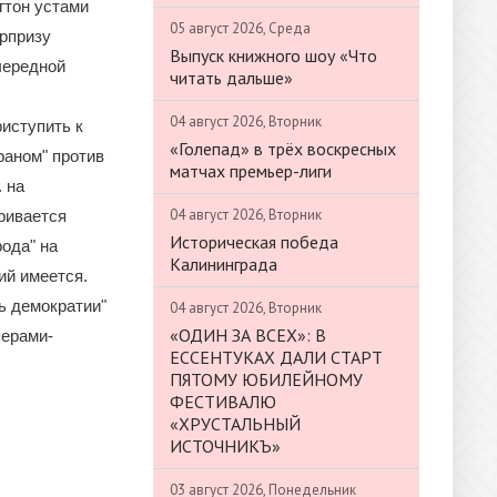
гтон устами
05 август 2026, Среда
рпризу
Выпуск книжного шоу «Что
чередной
читать дальше»
04 август 2026, Вторник
иступить к
«Голепад» в трёх воскресных
раном" против
матчах премьер-лиги
. на
04 август 2026, Вторник
ривается
Историческая победа
рода" на
Калининграда
ий имеется.
ь демократии"
04 август 2026, Вторник
«ОДИН ЗА ВСЕХ»: В
перами-
ЕССЕНТУКАХ ДАЛИ СТАРТ
ПЯТОМУ ЮБИЛЕЙНОМУ
ФЕСТИВАЛЮ
«ХРУСТАЛЬНЫЙ
ИСТОЧНИКЪ»
03 август 2026, Понедельник