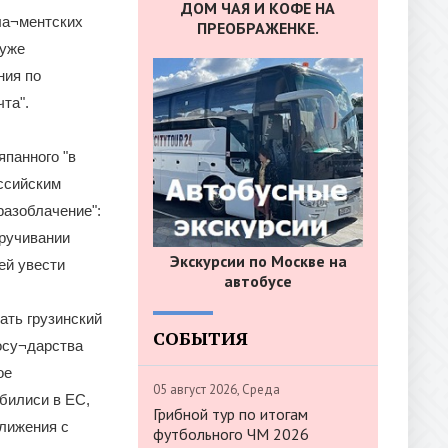
ДОМ ЧАЯ И КОФЕ НА
рла¬ментских
ПРЕОБРАЖЕНКЕ.
 уже
ния по
та".
панного "в
ссийским
разоблачение":
кручивании
Экскурсии по Москве на
ей увести
автобусе
ать грузинский
СОБЫТИЯ
госу¬дарства
ое
05 август 2026, Среда
билиси в ЕС,
Грибной тур по итогам
лижения с
футбольного ЧМ 2026