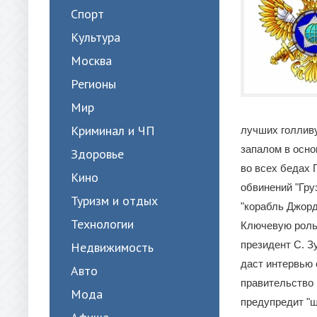
Спорт
Культура
Москва
Регионы
Мир
Криминал и ЧП
лучших голлив
запалом в осно
Здоровье
во всех бедах 
Кино
обвинений "Гру
Туризм и отдых
"корабль Джорд
Технологии
Ключевую роль 
президент С. З
Недвижимость
даст интервью 
Авто
правительство 
Мода
предупредит "