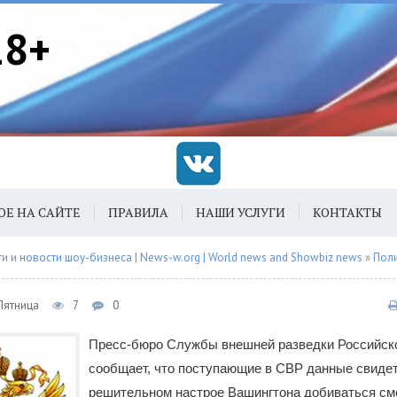
18+
ОЕ НА САЙТЕ
ПРАВИЛА
НАШИ УСЛУГИ
КОНТАКТЫ
 и новости шоу-бизнеса | News-w.org | World news and Showbiz news
»
Пол
 Пятница
7
0
Пресс-бюро Службы внешней разведки Российск
сообщает, что поступающие в СВР данные свиде
решительном настрое Вашингтона добиваться см