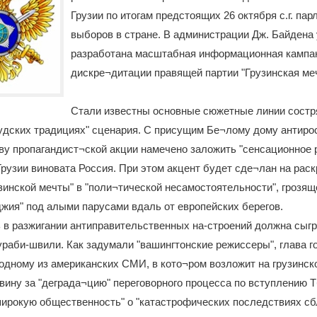
Грузии по итогам предстоящих 26 октября с.г. па
выборов в стране. В администрации Дж. Байдена
разработана масштабная информационная кампа
дискре¬дитации правящей партии "Грузинская меч
Стали известны основные сюжетные линии состря
удских традициях" сценария. С присущим Бе¬лому дому антиро
ву пропагандист¬ской акции намечено заложить "сенсационное 
Грузии виновата Россия. При этом акцент будет сде¬лан на рас
зинской мечты" в "поли¬тической несамостоятельности", грозящ
жия" под алыми парусами вдаль от европейских берегов.
в разжигании антиправительственных на-строений должна сыгр
ураби-швили. Как задумали "вашингтонские режиссеры", глава 
одному из американских СМИ, в кото¬ром возложит на грузинск
вину за "деграда¬цию" переговорного процесса по вступлению Т
широкую общественность" о "катастрофических последствиях сб