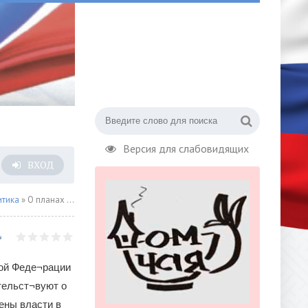
Версия для слабовидящих
ВХОД
итика
» О планах США в отношении Грузии
ой Феде¬рации
тельст¬вуют о
ены власти в