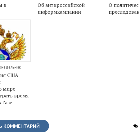
ы в
Об антироссийской
О политичес
информкампании
преследова
Понедельник
ция США
и
о мире
грать время
 Газе
Ь КОММЕНТАРИЙ