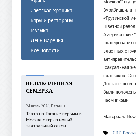
Афиша
Москвой" и уще
Светская хроника
Зурабишвили н
«Грузинской ме
Бары и рестораны
"цветной револ
Музыка
Американские "
День Варенья
планированию п
Все новости
властных струк
антиправительс
"сакральная же
силовиков. Соо
ВЕЛИКОЛЕПНАЯ
Достаточно всп
СЕМЕРКА
были положены 
наемниками.
24 июль 2026, Пятница
Театр на Таганке первым в
Материал: New
Москве открыл новый
театральный сезон
СВР Росси