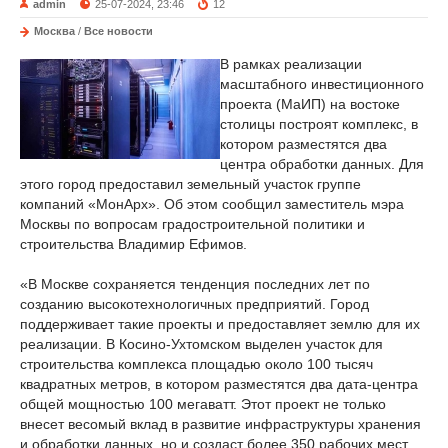
admin
25-07-2024, 23:46
12
Москва
/
Все новости
В рамках реализации
масштабного инвестиционного
проекта (МаИП) на востоке
столицы построят комплекс, в
котором разместятся два
центра обработки данных. Для
этого город предоставил земельный участок группе
компаний «МонАрх». Об этом сообщил заместитель мэра
Москвы по вопросам градостроительной политики и
строительства Владимир Ефимов.
«В Москве сохраняется тенденция последних лет по
созданию высокотехнологичных предприятий. Город
поддерживает такие проекты и предоставляет землю для их
реализации. В Косино-Ухтомском выделен участок для
строительства комплекса площадью около 100 тысяч
квадратных метров, в котором разместятся два дата-центра
общей мощностью 100 мегаватт. Этот проект не только
внесет весомый вклад в развитие инфраструктуры хранения
и обработки данных, но и создаст более 350 рабочих мест