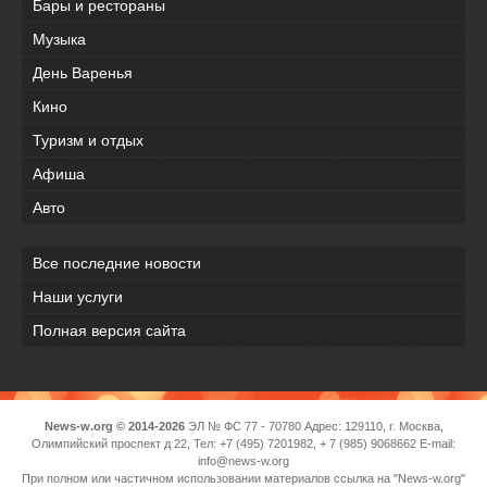
Бары и рестораны
Музыка
День Варенья
Кино
Туризм и отдых
Афиша
Авто
Все последние новости
Наши услуги
Полная версия сайта
News-w.org © 2014-2026
ЭЛ № ФС 77 - 70780 Адрес: 129110, г. Москва,
Олимпийский проспект д 22, Тел: +7 (495) 7201982, + 7 (985) 9068662 E-mail:
info@news-w.org
При полном или частичном использовании материалов ссылка на "News-w.org"