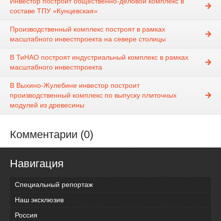
Инвестор построит общественно-деловой комплекс в
составе ТПУ «Кунцевская»
Производственный комплекс построят в рамках
масштабного инвестпроекта на севере столицы
В ТиНАО построят индустриальный комплекс в рамках
масштабного инвестпроекта
В Выхино-Жулебине инвестор построит
производственный комплекс по выпуску плиточных
модулей из древесины
Комментарии (0)
Навигация
Специальный репортаж
Наш эксклюзив
Россия