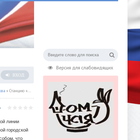
Версия для слабовидящих
ВХОД
ква
» Станцию «Достоевская» Кольцевой линии метро строят горным способом
ой линии
ной городской
собом, что