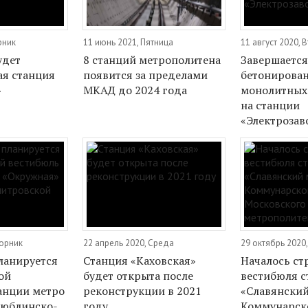
рник
11 июнь 2021, Пятница
11 август 2020, 
удет
8 станций метрополитена
Завершаетс
ая станция
появится за пределами
бетонирова
»
МКАД до 2024 года
монолитных
на станции
«Электрозав
торник
22 апрель 2020, Среда
29 октябрь 2020,
планируется
Станция «Каховская»
Началось ст
ой
будет открыта после
вестибюля с
анции метро
реконструкции в 2021
«Славянски
Люблинско-
году
Коммунарск