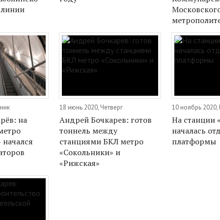
 линии
Московског
метрополит
рник
18 июнь 2020, Четверг
10 ноябрь 2020,
рёв: на
Андрей Бочкарев: готов
На станции 
метро
тоннель между
началась от
 начался
станциями БКЛ метро
платформы
аторов
«Сокольники» и
«Рижская»