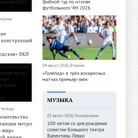
Грибной тур по итогам
футбольного ЧМ 2026
Вторник
я
ние
 конструкций
одская» БКЛ
04 август 2026, Вторник
«Голепад» в трёх воскресных
матчах премьер-лиги
МУЗЫКА
 Четверг
03 август 2026, Понедельник
роительство
100-летия со дня рождения
танции метро
солистки Большого театра
й мир»
Валентины Левко
ой линии