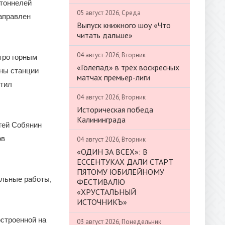
 тоннелей
05 август 2026, Среда
аправлен
Выпуск книжного шоу «Что
читать дальше»
04 август 2026, Вторник
тро горным
«Голепад» в трёх воскресных
ены станции
матчах премьер-лиги
етил
04 август 2026, Вторник
Историческая победа
Калининграда
гей Собянин
ов
04 август 2026, Вторник
«ОДИН ЗА ВСЕХ»: В
ЕССЕНТУКАХ ДАЛИ СТАРТ
ПЯТОМУ ЮБИЛЕЙНОМУ
ельные работы,
ФЕСТИВАЛЮ
«ХРУСТАЛЬНЫЙ
ИСТОЧНИКЪ»
остроенной на
03 август 2026, Понедельник