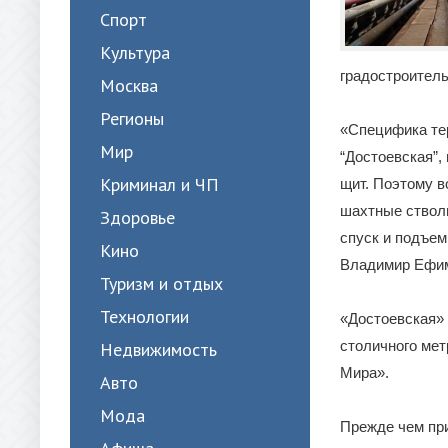
Спорт
Культура
градостроител
Москва
Регионы
«Специфика тер
Мир
“Достоевская”,
Криминал и ЧП
щит. Поэтому в
шахтные стволы
Здоровье
спуск и подъем
Кино
Владимир Ефи
Туризм и отдых
Технологии
«Достоевская»
столичного ме
Недвижимость
Мира».
Авто
Мода
Прежде чем при