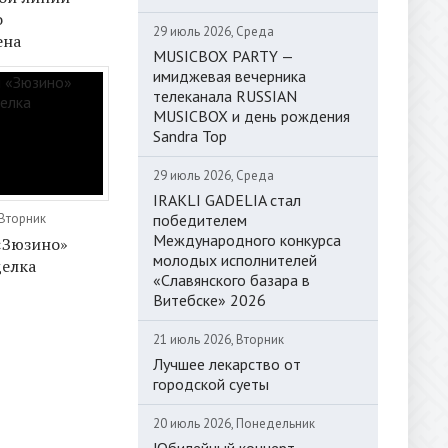
о
29 июль 2026, Среда
ена
MUSICBOX PARTY —
имиджевая вечерника
телеканала RUSSIAN
MUSICBOX и день рождения
Sandra Top
29 июль 2026, Среда
IRAKLI GADELIA стал
победителем
 Вторник
Международного конкурса
«Зюзино»
молодых исполнителей
делка
«Славянского базара в
Витебске» 2026
21 июль 2026, Вторник
Лучшее лекарство от
городской суеты
20 июль 2026, Понедельник
Юбилейный концерт