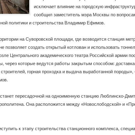
исключает влияние на городскую инфраструктур
сообщил заместитель мэра Москвы по вопроса
ьной политики и строительства Владимир Ефимов.
ритории на Суворовской площади, где возводится станция мет
 не позволяет создать открытый котлован и использовать тонне
озле Центрального академического театра Российской армии по
, через которые ведутся работы закрытым способом: доставка
 строителей, горная проходка и выдача выработанной породы», 
мов.
 станет пересадочной на одноименную станцию Люблинско-Дмит
трополитена. Она расположится между «Новослободской» и «Пр
ступить к этапу строительства станционного комплекса, специ