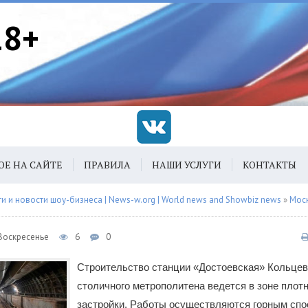
18+
ОЕ НА САЙТЕ
ПРАВИЛА
НАШИ УСЛУГИ
КОНТАКТЫ
 и новости шоу-бизнеса | News-w.org | World news and Showbiz news
»
Мос
 Воскресенье
6
0
Строительство станции «Достоевская» Кольцев
столичного метрополитена ведется в зоне плот
застройки. Работы осуществляются горным спо