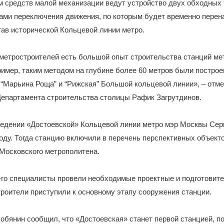
м средств малой механизации ведут устройство двух обходных
ами переключения движения, по которым будет временно перен
ав исторической Кольцевой линии метро.
метростроителей есть большой опыт строительства станций ме
имер, таким методом на глубине более 60 метров были постро
 “Марьина Роща” и “Рижская” Большой кольцевой линии», – отм
Департамента строительства столицы Рафик Загрутдинов.
ведении «Достоевской» Кольцевой линии метро мэр Москвы Сер
году. Тогда станцию включили в перечень перспективных объект
Московского метрополитена.
-го специалисты провели необходимые проектные и подготовит
строители приступили к основному этапу сооружения станции.
обянин сообщил, что «Достоевская» станет первой станцией, п