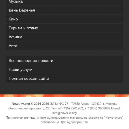
Музыка
День Варенья
Кино
Туризм и отдых
Афиша
Авто
Все последние новости
Наши услуги
Полная версия сайта
News-w.org © 2014-2026
ЭЛ № ФС 77 - 70780 Адрес: 129110, г. Москва,
Олимпийский проспект д 22, Тел: +7 (495) 7201982, + 7 (985) 9068662 E-mail:
info@news-w.org
При полном или частичном использовании материалов ссылка на "News-w.org"
обязательна. Для аудитории 18+