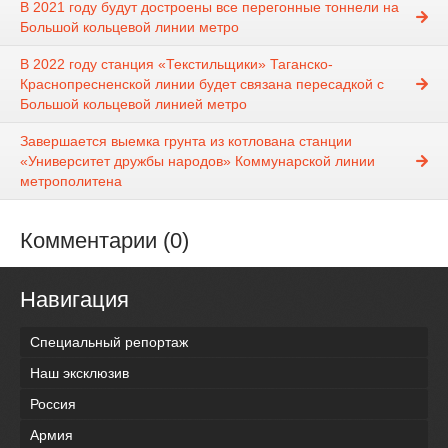
В 2021 году будут достроены все перегонные тоннели на
Большой кольцевой линии метро
В 2022 году станция «Текстильщики» Таганско-
Краснопресненской линии будет связана пересадкой с
Большой кольцевой линией метро
Завершается выемка грунта из котлована станции
«Университет дружбы народов» Коммунарской линии
метрополитена
Комментарии (0)
Навигация
Специальный репортаж
Наш эксклюзив
Россия
Армия