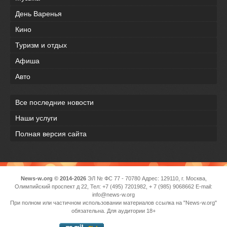
День Варенья
Кино
Туризм и отдых
Афиша
Авто
Все последние новости
Наши услуги
Полная версия сайта
News-w.org © 2014-2026
ЭЛ № ФС 77 - 70780 Адрес: 129110, г. Москва,
Олимпийский проспект д 22, Тел: +7 (495) 7201982, + 7 (985) 9068662 E-mail:
info@news-w.org
При полном или частичном использовании материалов ссылка на "News-w.org"
обязательна. Для аудитории 18+