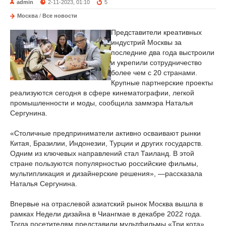
admin
2-11-2023, 01:10
5
Москва
/
Все новости
Представители креативных
индустрий Москвы за
последние два года выстроили
и укрепили сотрудничество
более чем с 20 странами.
Крупные партнерские проекты
реализуются сегодня в сфере кинематографии, легкой
промышленности и моды, сообщила заммэра Наталья
Сергунина.
«Столичные предприниматели активно осваивают рынки
Китая, Бразилии, Индонезии, Турции и других государств.
Одним из ключевых направлений стал Таиланд. В этой
стране пользуются популярностью российские фильмы,
мультипликация и дизайнерские решения», —рассказала
Наталья Сергунина.
Впервые на отраслевой азиатский рынок Москва вышла в
рамках Недели дизайна в Чиангмае в декабре 2022 года.
Тогда посетителям представили мультфильмы «Три кота»,