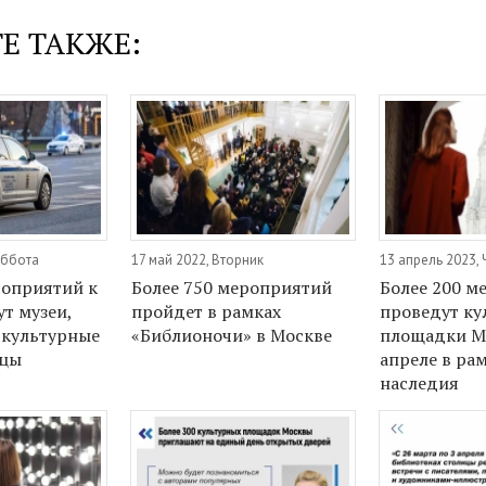
Е ТАКЖЕ:
уббота
17 май 2022, Вторник
13 апрель 2023, 
роприятий к
Более 750 мероприятий
Более 200 м
т музеи,
пройдет в рамках
проведут ку
 культурные
«Библионочи» в Москве
площадки М
ицы
апреле в ра
наследия