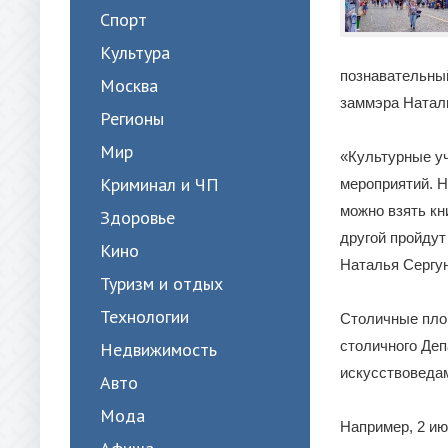
Спорт
Культура
познавательный
Москва
заммэра Натал
Регионы
Мир
«Культурные у
Криминал и ЧП
мероприятий. Н
можно взять кн
Здоровье
другой пройдут
Кино
Наталья Сергу
Туризм и отдых
Технологии
Столичные пло
столичного Деп
Недвижимость
искусствоведам
Авто
Мода
Например, 2 ию