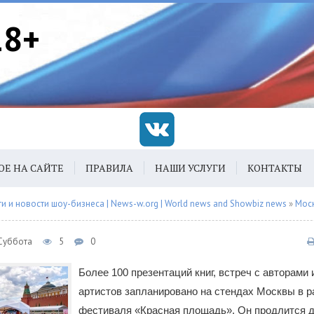
18+
ОЕ НА САЙТЕ
ПРАВИЛА
НАШИ УСЛУГИ
КОНТАКТЫ
 и новости шоу-бизнеса | News-w.org | World news and Showbiz news
»
Мос
 Суббота
5
0
Более 100 презентаций книг, встреч с авторами
артистов запланировано на стендах Москвы в р
фестиваля «Красная площадь». Он продлится д