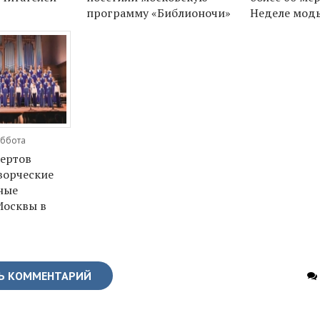
программу «Библионочи»
Неделе мод
уббота
цертов
ворческие
ные
Москвы в
Ь КОММЕНТАРИЙ