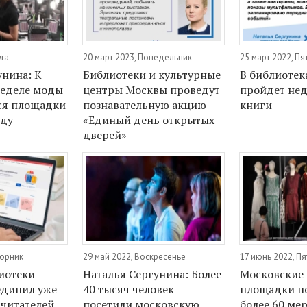
еда
20 март 2023, Понедельник
25 март 2022, Пя
унина: К
Библиотеки и культурные
В библиотек
неделе моды
центры Москвы проведут
пройдет нед
ся площадки
познавательную акцию
книги
оду
«Единый день открытых
дверей»
торник
29 май 2022, Воскресенье
17 июнь 2022, П
иотеки
Наталья Сергунина: Более
Московские
единил уже
40 тысяч человек
площадки п
читателей
посетили московскую
более 60 ме