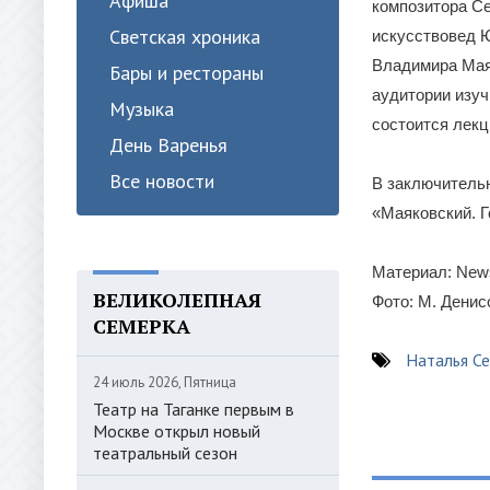
Афиша
композитора Се
Светская хроника
искусствовед Ю
Владимира Мая
Бары и рестораны
аудитории изуч
Музыка
состоится лекц
День Варенья
Все новости
В заключительн
«Маяковский. Г
Материал: News
ВЕЛИКОЛЕПНАЯ
Фото: М. Денис
СЕМЕРКА
Наталья Се
24 июль 2026, Пятница
Театр на Таганке первым в
Москве открыл новый
театральный сезон