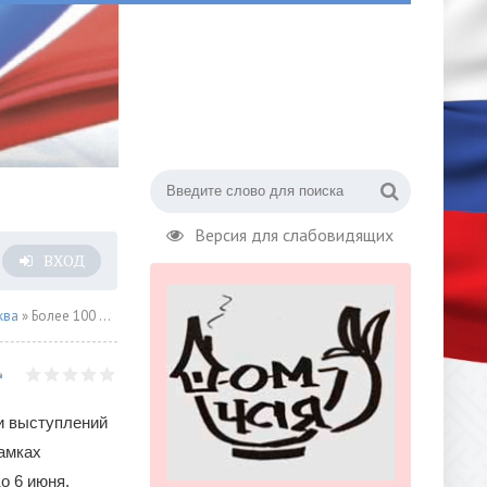
Версия для слабовидящих
ВХОД
ква
» Более 100 мероприятий проведут учреждения культуры Москвы на книжном фестивале «Красная площадь»
 и выступлений
амках
о 6 июня.