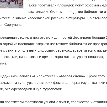
Также посетители площадок могут оформить е
читательские билеты в городские библиотеки и
 тест на знание классической русской литературы. Об этом с
ья Сергунина.
чреждения столицы приготовили для гостей фестиваля больше 
а одной из площадок открыто настоящее библиотечное простран
игу, узнать о полезных цифровых сервисах, встретиться с писа
 спектакли, кинопоказы и презентации литературных новинок», 
нина.
щадки называются «Библиотека» и «Малая сцена». Кроме того,
артамента культуры в лектории фестиваля организуют встречи 
и, экскурсоводами и культурологами.
ня посетители фестиваля узнают о жизни, творчестве и столич