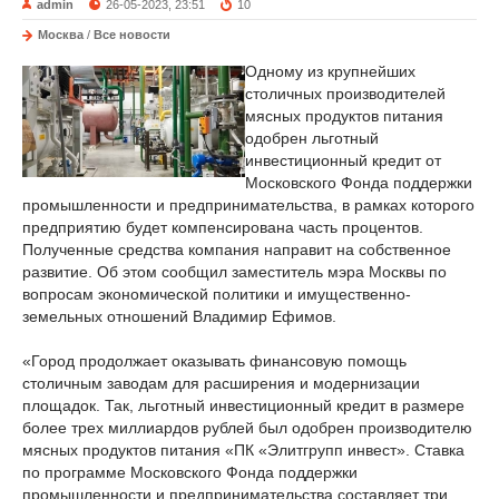
admin
26-05-2023, 23:51
10
Москва
/
Все новости
Одному из крупнейших
столичных производителей
мясных продуктов питания
одобрен льготный
инвестиционный кредит от
Московского Фонда поддержки
промышленности и предпринимательства, в рамках которого
предприятию будет компенсирована часть процентов.
Полученные средства компания направит на собственное
развитие. Об этом сообщил заместитель мэра Москвы по
вопросам экономической политики и имущественно-
земельных отношений Владимир Ефимов.
«Город продолжает оказывать финансовую помощь
столичным заводам для расширения и модернизации
площадок. Так, льготный инвестиционный кредит в размере
более трех миллиардов рублей был одобрен производителю
мясных продуктов питания «ПК «Элитгрупп инвест». Ставка
по программе Московского Фонда поддержки
промышленности и предпринимательства составляет три