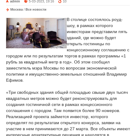
admin
5-03-2023, 19:16
10
Москва
/
Все новости
В столице состоялось роуд-
шоу, в рамках которого
инвесторам представили пять
зданий, где можно будет
открыть гостиницы по
концессионному соглашению с
городом или по результатам торгов в рамках программы «1
рубль за квадратный метр в год». Об этом сообщил
заместитель мэра Москвы по вопросам экономической
политики и имущественно-земельных отношений Владимир
Ефимов.
«Три свободных здания общей площадью свыше двух тысяч
квадратных метров можно будет реконструировать для
создания гостиничной сети в рамках концессионного
соглашения с городом. Там появится более 90 номеров.
Реализацией проекта займется инвестор, которого
определят по результатам открытого конкурса, заявки на
участие в нем принимаются до 27 марта. Все объекты имеют
интересные архитектурные решения и находятся в