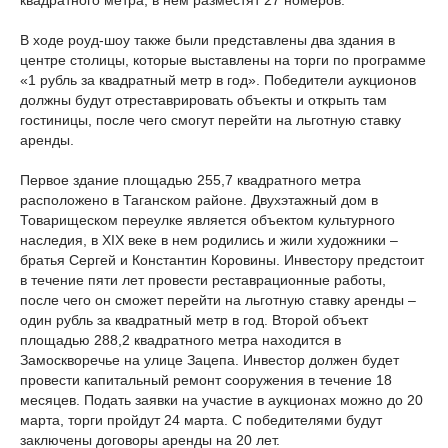
квадратного метра, в нем разместят 27 номеров.
В ходе роуд-шоу также были представлены два здания в
центре столицы, которые выставлены на торги по программе
«1 рубль за квадратный метр в год». Победители аукционов
должны будут отреставрировать объекты и открыть там
гостиницы, после чего смогут перейти на льготную ставку
аренды.
Первое здание площадью 255,7 квадратного метра
расположено в Таганском районе. Двухэтажный дом в
Товарищеском переулке является объектом культурного
наследия, в XIX веке в нем родились и жили художники –
братья Сергей и Константин Коровины. Инвестору предстоит
в течение пяти лет провести реставрационные работы,
после чего он сможет перейти на льготную ставку аренды –
один рубль за квадратный метр в год. Второй объект
площадью 288,2 квадратного метра находится в
Замоскворечье на улице Зацепа. Инвестор должен будет
провести капитальный ремонт сооружения в течение 18
месяцев. Подать заявки на участие в аукционах можно до 20
марта, торги пройдут 24 марта. С победителями будут
заключены договоры аренды на 20 лет.