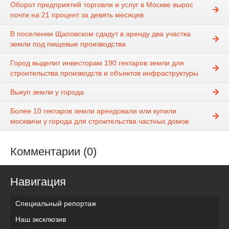
Оборот предприятий торговли и услуг в Москве вырос
почти на 21 процент за девять месяцев
В поселении Щаповском сдадут в аренду два участка
земли под пищевые производства
Город выделит инвесторам 190 гектаров земли для
строительства производств и объектов инфраструктуры
Выкуп земли у города
Более 10 гектаров земли арендовали или купили
москвичи у города для строительства частных домов
Комментарии (0)
Навигация
Специальный репортаж
Наш эксклюзив