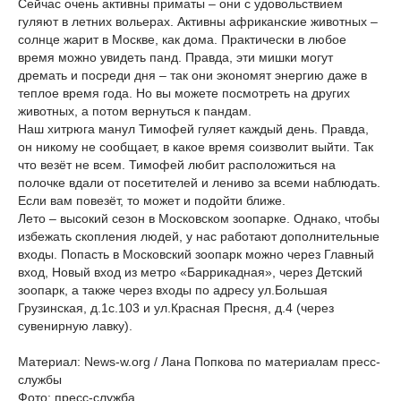
Сейчас очень активны приматы – они с удовольствием
гуляют в летних вольерах. Активны африканские животных –
солнце жарит в Москве, как дома. Практически в любое
время можно увидеть панд. Правда, эти мишки могут
дремать и посреди дня – так они экономят энергию даже в
теплое время года. Но вы можете посмотреть на других
животных, а потом вернуться к пандам.
Наш хитрюга манул Тимофей гуляет каждый день. Правда,
он никому не сообщает, в какое время соизволит выйти. Так
что везёт не всем. Тимофей любит расположиться на
полочке вдали от посетителей и лениво за всеми наблюдать.
Если вам повезёт, то может и подойти ближе.
Лето – высокий сезон в Московском зоопарке. Однако, чтобы
избежать скопления людей, у нас работают дополнительные
входы. Попасть в Московский зоопарк можно через Главный
вход, Новый вход из метро «Баррикадная», через Детский
зоопарк, а также через входы по адресу ул.Большая
Грузинская, д.1с.103 и ул.Красная Пресня, д.4 (через
сувенирную лавку).
Материал: News-w.org / Лана Попкова по материалам пресс-
службы
Фото: пресс-служба