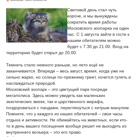
Световой день стал чуть
короче, и мы вынуждены
сократить время работы
Московского зоопарка на один
час. С 1 августа зайти в гости к
нашим обитателям можно
будет с 7.30 до 21.00. Вход на
территорию будет открыт до 20.00.
Темнеть стало немного раньше, но лето ещё не
заканчивается. Впереди – весь август, время, когда уже не
сильно жарко, но солнце по-прежнему греет, хочется гулять и
наслаждаться природой.
Московский зоопарк – это цветущий парк посреди
мегаполиса. Здесь можно увидеть как маленьких
экзотических змеек, так и царственного жирафа,
поздороваться с пандами, переглянуться с хитрым манулом.
Помните, что у каждого из наших обитателей – свои часы
отдыха и активности. Не обижайтесь на животных, если кто-
то в день вашего посещения вообще решит не выходить из
внутреннего вольера – это его право.