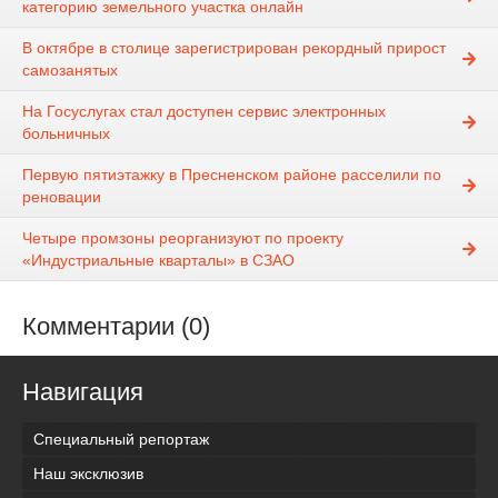
категорию земельного участка онлайн
В октябре в столице зарегистрирован рекордный прирост
самозанятых
На Госуслугах стал доступен сервис электронных
больничных
Первую пятиэтажку в Пресненском районе расселили по
реновации
Четыре промзоны реорганизуют по проекту
«Индустриальные кварталы» в СЗАО
Комментарии (0)
Навигация
Специальный репортаж
Наш эксклюзив