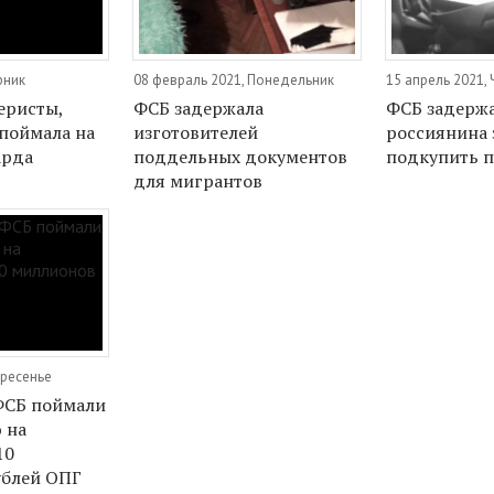
рник
08 февраль 2021, Понедельник
15 апрель 2021, 
еристы,
ФСБ задержала
ФСБ задерж
поймала на
изготовителей
россиянина 
арда
поддельных документов
подкупить 
для мигрантов
кресенье
ФСБ поймали
 на
10
ублей ОПГ