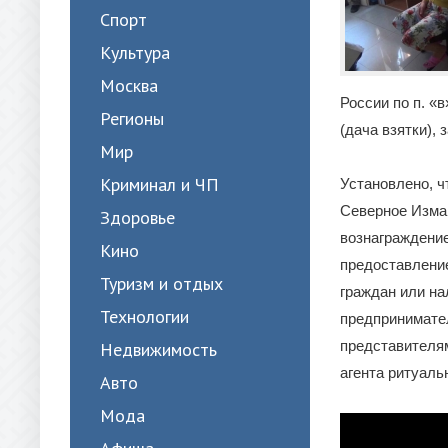
Спорт
Культура
Москва
России по п. «в
Регионы
(дача взятки),
Мир
Криминал и ЧП
Установлено, ч
Северное Изма
Здоровье
вознаграждение
Кино
предоставлени
Туризм и отдых
граждан или на
Технологии
предпринимате
представителям
Недвижимость
агента ритуаль
Авто
Мода