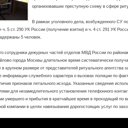
организовавших преступную схему в сфере риту
В рамках уголовного дела, возбужденного СУ 
» ч. 5 ст. 290 УК России (получение взятки) и ч. 4 ст. 291 УК Росс
 задержаны 5 человек.
то сотрудники дежурных частей отделов МВД России по района
йлово города Москвы длительное время систематически получ
 в крупном размере от представителей ритуального агентства з
е информации служебного характера о вызовах полиции по фак
личия признаков летального исхода. Указанные сведения испол
лями для незамедлительного установления телефонного контак
и умершего и прибытия в кратчайшее время в проходящий по в
ной компании в целях навязывания дорогостоящих услуг по зах