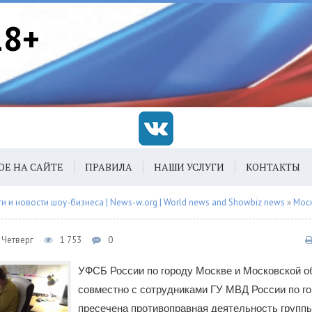
18+
ОЕ НА САЙТЕ
ПРАВИЛА
НАШИ УСЛУГИ
КОНТАКТЫ
 и новости шоу-бизнеса | News-w.org | World news and Showbiz news
»
Мос
, Четверг
1 753
0
УФСБ России по городу Москве и Московской о
совместно с сотрудниками ГУ МВД России по г
пресечена противоправная деятельность группы