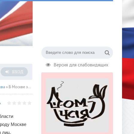
Версия для слабовидящих
ВХОД
ква
» В Москве задержаны полицейские, передававшие сведения об умерших похоронным конторам
бласти
ороду Москве
 лиц,