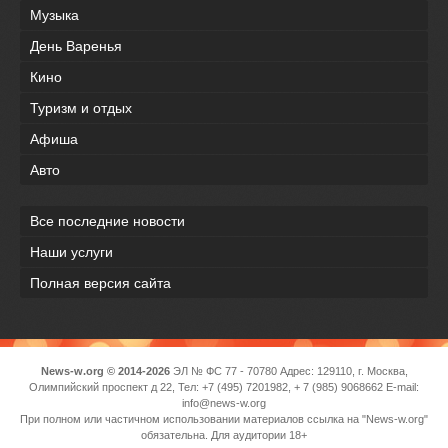
Музыка
День Варенья
Кино
Туризм и отдых
Афиша
Авто
Все последние новости
Наши услуги
Полная версия сайта
News-w.org © 2014-2026
ЭЛ № ФС 77 - 70780 Адрес: 129110, г. Москва,
Олимпийский проспект д 22, Тел: +7 (495) 7201982, + 7 (985) 9068662 E-mail:
info@news-w.org
При полном или частичном использовании материалов ссылка на "News-w.org"
обязательна. Для аудитории 18+