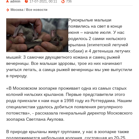
admin
17-07-2021, 00:11
736
Москва
/
Все новости
Рукокрылые малыши
появились на свет в конце
июня – начале июля. У нас
родилось 2 самки нильского
крылана (египетской летучей
собаки) и 4 детеныша летучих
мышей: 3 самочки двухцветного кожана и самец рыжей
вечерницы. Все малыши здоровы, трое из них начинают
учиться летать, а самца рыжей вечерницы мы уже выпустили
в природу.
«В Московском зоопарке проживает одна из самых старых
колоний нильских крыланов. Первые представители этого
рода приехали к нам еще в 1998 году из Роттердама. Нашим
специалистам удалось добиться появления регулярного
потомства», - рассказала генеральный директор Московского
зоопарка Светлана Акулова.
В природе крыланы живут группами, у нас в зоопарке также
поддерживается небольшая колония, состоящая из 20-25