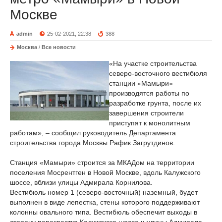
Москве
admin
25-02-2021, 22:38
388
Москва
/
Все новости
«На участке строительства
северо-восточного вестибюля
станции «Мамыри»
производятся работы по
разработке грунта, после их
завершения строители
приступят к монолитным
работам», – сообщил руководитель Департамента
строительства города Москвы Рафик Загрутдинов.
Станция «Мамыри» строится за МКАДом на территории
поселения Мосрентген в Новой Москве, вдоль Калужского
шоссе, вблизи улицы Адмирала Корнилова.
Вестибюль номер 1 (северо-восточный) наземный, будет
выполнен в виде лепестка, стены которого поддерживают
колонны овального типа. Вестибюль обеспечит выходы в