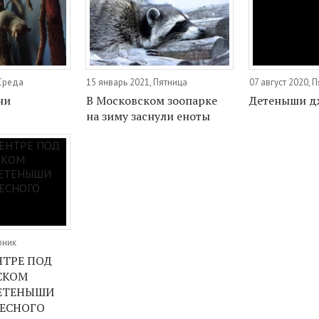
 Среда
15 январь 2021, Пятница
07 август 2020, 
ни
В Московском зоопарке
Детеныши д
на зиму заснули еноты
рник
НТРЕ ПОД
СКОМ
ДЕТЕНЫШИ
ЛЕСНОГО