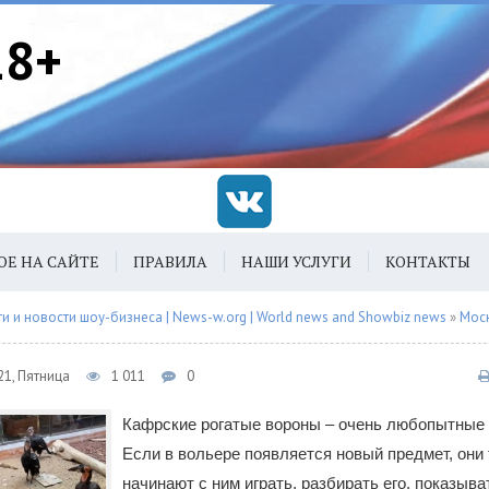
18+
ОЕ НА САЙТЕ
ПРАВИЛА
НАШИ УСЛУГИ
КОНТАКТЫ
 и новости шоу-бизнеса | News-w.org | World news and Showbiz news
»
Мос
21, Пятница
1 011
0
Кафрские рогатые вороны – очень любопытные 
Если в вольере появляется новый предмет, они 
начинают с ним играть, разбирать его, показыват