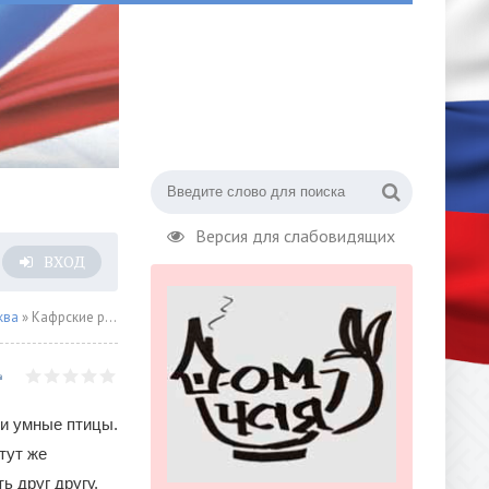
Версия для слабовидящих
ВХОД
ква
» Кафрские рогатые вороны устроили пенную вечеринку
и умные птицы.
тут же
ь друг другу.