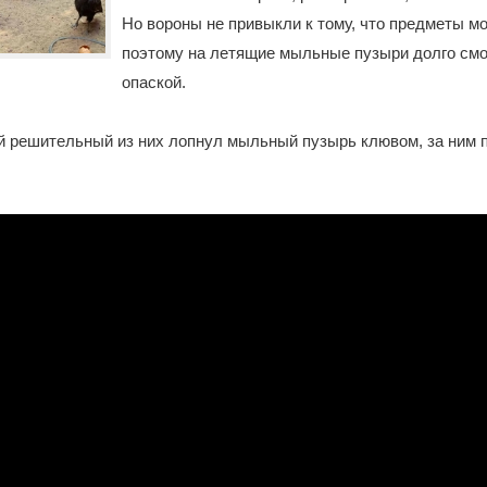
Но вороны не привыкли к тому, что предметы мо
поэтому на летящие мыльные пузыри долго смо
опаской.
й решительный из них лопнул мыльный пузырь клювом, за ним 