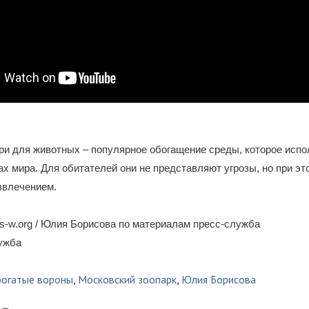
и для животных – популярное обогащение среды, которое испо
ах мира. Для обитателей они не представляют угрозы, но при э
звлечением.
-w.org / Юлия Борисова по материалам пресс-служба
лужба
рогатые вороны
,
Московский зоопарк
,
Юлия Борисова