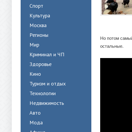
Спорт
Культура
Москва
Регионы
Но потом самы
Мир
остальные.
Криминал и ЧП
Здоровье
Кино
Туризм и отдых
Технологии
Недвижимость
Авто
Мода