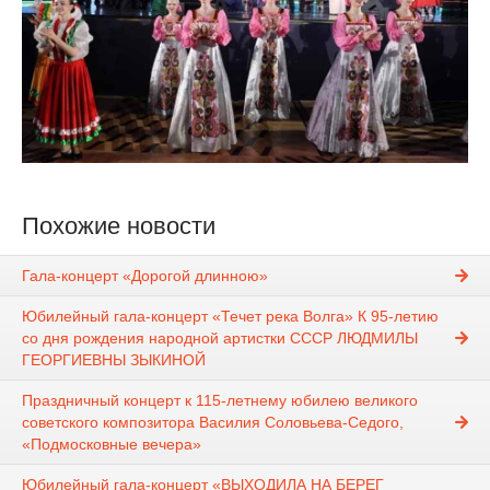
Похожие новости
Гала-концерт «Дорогой длинною»
Юбилейный гала-концерт «Течет река Волга» К 95-летию
со дня рождения народной артистки СССР ЛЮДМИЛЫ
ГЕОРГИЕВНЫ ЗЫКИНОЙ
Праздничный концерт к 115-летнему юбилею великого
советского композитора Василия Соловьева-Седого,
«Подмосковные вечера»
Юбилейный гала-концерт «ВЫХОДИЛА НА БЕРЕГ