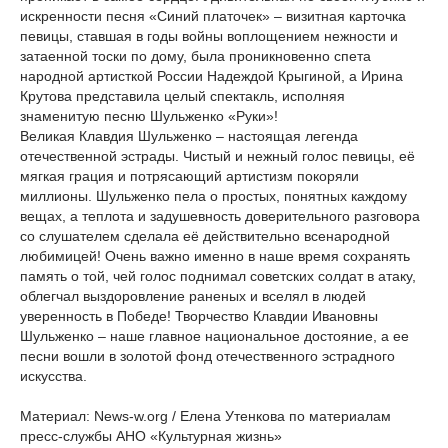
искренности песня «Синий платочек» – визитная карточка
певицы, ставшая в годы войны воплощением нежности и
затаенной тоски по дому, была проникновенно спета
народной артисткой России Надеждой Крыгиной, а Ирина
Крутова представила целый спектакль, исполняя
знаменитую песню Шульженко «Руки»!
Великая Клавдия Шульженко – настоящая легенда
отечественной эстрады. Чистый и нежный голос певицы, её
мягкая грация и потрясающий артистизм покоряли
миллионы. Шульженко пела о простых, понятных каждому
вещах, а теплота и задушевность доверительного разговора
со слушателем сделала её действительно всенародной
любимицей! Очень важно именно в наше время сохранять
память о той, чей голос поднимал советских солдат в атаку,
облегчал выздоровление раненых и вселял в людей
уверенность в Победе! Творчество Клавдии Ивановны
Шульженко – наше главное национальное достояние, а ее
песни вошли в золотой фонд отечественного эстрадного
искусства.
Материал: News-w.org / Елена Утенкова по материалам
пресс-службы АНО «Культурная жизнь»