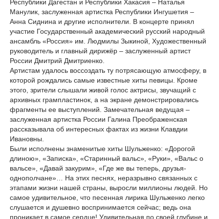
Республики Дагестан и Республики Хакасия – Наталья
Манулик, заслуженная артистка Республики Ингушетия –
Анна Сиднина и другие исполнители. В концерте принял
участие Государственный академический русский народный
ансамбль «Россия» им. Людмилы Зыкиной, Художественный
руководитель и главный дирижёр – заслуженный артист
России Дмитрий Дмитриенко.
Артистам удалось воссоздать ту потрясающую атмосферу, в
которой рождались самые известные хиты певицы. Кроме
этого, зрители слышали живой голос актрисы, звучащий с
архивных грампластинок, а на экране демонстрировались
фрагменты ее выступлений. Замечательная ведущая –
заслуженная артистка России Галина Преображенская
рассказывала об интересных фактах из жизни Клавдии
Ивановны.
Были исполнены знаменитые хиты Шульженко: «Дорогой
длиною», «Записка», «Старинный вальс», «Руки», «Вальс о
вальсе», «Давай закурим», «Где же вы теперь, друзья-
однополчане»… На этих песнях, неразрывно связанных с
этапами жизни нашей страны, выросли миллионы людей. Но
самое удивительное, что песенная лирика Шульженко легко
слушается и душевно воспринимается сейчас; ведь она
проникает в самое сердце! Удивительная по своей глубине и