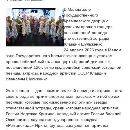
В Малом зале
Государственного
Кремлёвского дворца с
успехом прошел концерт,
посвященный легенде
отечественной эстрады
Клавдии Шульженко.
24 апреля 2026 года в Малом
зале Государственного Кремлёвского дворца с успехом
прошел юбилейный гала-концерт «Дорогой длинною»,
посвященный 120-летию выдающейся советской эстрадной
певицы, актрисы, народной артистки СССР Клавдии
Ивановны Шульженко.
Этот концерт – дань памяти великой певице и актрисе – стал
своего рода её ярким «портретом», рассказом о ней ее же
песнями, которые проникновенно исполнили звезды
отечественной эстрады, среди которых народная артистка
России Надежда Крыгина, народный артист России Василий
Овсянников, лауреат международного конкурса
«Романсиада» Ирина Крутова, заслуженная артистка