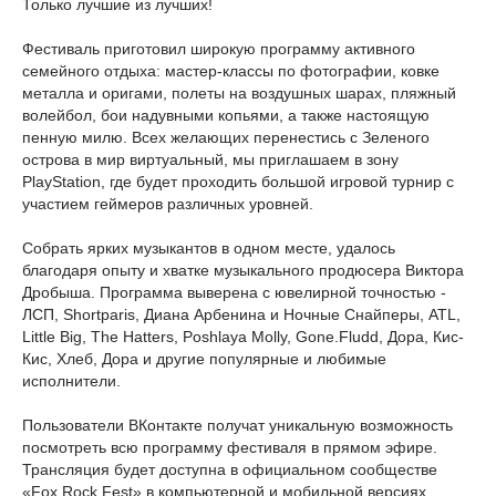
Только лучшие из лучших!
Фестиваль приготовил широкую программу активного
семейного отдыха: мастер-классы по фотографии, ковке
металла и оригами, полеты на воздушных шарах, пляжный
волейбол, бои надувными копьями, а также настоящую
пенную милю. Всех желающих перенестись с Зеленого
острова в мир виртуальный, мы приглашаем в зону
PlayStation, где будет проходить большой игровой турнир с
участием геймеров различных уровней.
Собрать ярких музыкантов в одном месте, удалось
благодаря опыту и хватке музыкального продюсера Виктора
Дробыша. Программа выверена с ювелирной точностью -
ЛСП, Shortparis, Диана Арбенина и Ночные Снайперы, ATL,
Little Big, The Hatters, Poshlaya Molly, Gone.Fludd, Дора, Кис-
Кис, Хлеб, Дора и другие популярные и любимые
исполнители.
Пользователи ВКонтакте получат уникальную возможность
посмотреть всю программу фестиваля в прямом эфире.
Трансляция будет доступна в официальном сообществе
«Fox Rock Fest» в компьютерной и мобильной версиях