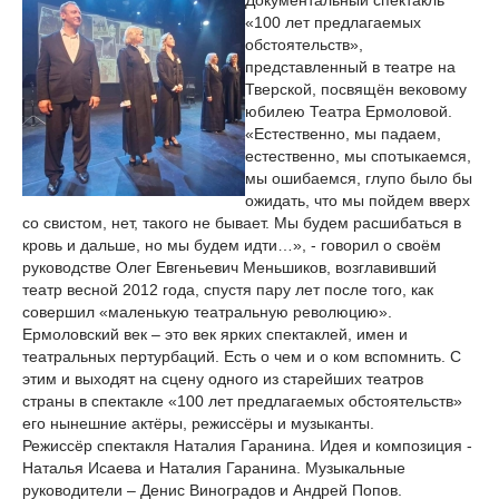
Документальный спектакль
«100 лет предлагаемых
обстоятельств»,
представленный в театре на
Тверской, посвящён вековому
юбилею Театра Ермоловой.
«Естественно, мы падаем,
естественно, мы спотыкаемся,
мы ошибаемся, глупо было бы
ожидать, что мы пойдем вверх
со свистом, нет, такого не бывает. Мы будем расшибаться в
кровь и дальше, но мы будем идти…», - говорил о своём
руководстве Олег Евгеньевич Меньшиков, возглавивший
театр весной 2012 года, спустя пару лет после того, как
совершил «маленькую театральную революцию».
Ермоловский век – это век ярких спектаклей, имен и
театральных пертурбаций. Есть о чем и о ком вспомнить. С
этим и выходят на сцену одного из старейших театров
страны в спектакле «100 лет предлагаемых обстоятельств»
его нынешние актёры, режиссёры и музыканты.
Режиссёр спектакля Наталия Гаранина. Идея и композиция -
Наталья Исаева и Наталия Гаранина. Музыкальные
руководители – Денис Виноградов и Андрей Попов.