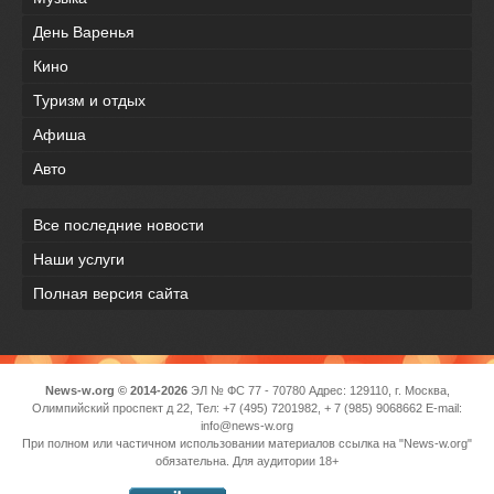
День Варенья
Кино
Туризм и отдых
Афиша
Авто
Все последние новости
Наши услуги
Полная версия сайта
News-w.org © 2014-2026
ЭЛ № ФС 77 - 70780 Адрес: 129110, г. Москва,
Олимпийский проспект д 22, Тел: +7 (495) 7201982, + 7 (985) 9068662 E-mail:
info@news-w.org
При полном или частичном использовании материалов ссылка на "News-w.org"
обязательна. Для аудитории 18+