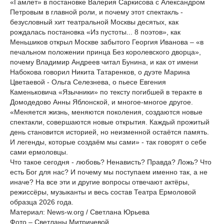
«Гамлет» в постановке Валерия Саркисова с Александром
Петровым в главной роли, и почему этот спектакль -
безусловный хит театральной Москвы десятых, как
рождалась постановка «Из пустоты... 8 поэтов», как
Меньшиков открыл Москве забытого Георгия Иванова – «в
печальном положении принца Без королевского дворца»,
почему Владимир Андреев читал Бунина, и как от имени
Набокова говорил Никита Татаренков, о дуэте Марина
Цветаевой - Ольга Селезнева, о пьесе Евгения
Каменьковича «Язычники» по тексту погибшей в теракте в
Домодедово Анны Яблонской, и многое-многое другое.
«Меняется жизнь, меняются поколения, создаются новые
спектакли, совершаются новые открытия. Каждый прожитый
день становится историей, но неизменной остаётся память.
И легенды, которые создаём мы сами» - так говорят о себе
сами ермоловцы.
Что такое сегодня - любовь? Ненависть? Правда? Ложь? Что
есть Бог для нас? И почему мы поступаем именно так, а не
иначе? На все эти и другие вопросы отвечают актёры,
режиссёры, музыканты и весь состав Театра Ермоловой
образца 2026 года.
Материал: News-w.org / Светлана Юрьева
Фото – Светланы Митричевой