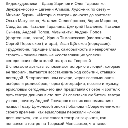
Видеохудожники – Давид Зарипов и Олег Тарасенко.
Звукорежиссёр – Евгений Алимов. Художник по свету –
Михаил Буркин. «Историю театра» доносят до зрителя:
Ольга Матушкина, Наталия Селевёрстова, Борис Миронов,
Саид Багов, Наталия Гаранина, Дмитрий Павленко, Наталья
Сычёва, Андрей Попов. Музыканты: Андрей Попов
(фортепьяно, вокал), Ирина Тимошевская (виолончель),
Сергей Перелехов (гитара), Иван Щёлоков (перкуссия).
Трудолюбие, горящие глаза, самобытность и невероятная
страсть – таковы главные «составляющие успеха»
сегодняшних обитателей театра на Тверской.
В спектакле артисты вспоминают историю и людей, которые
её творили, пытаются восстановить ход событий, ставших
легендой. В торжественном вечере, через воспоминания
актёров и режиссёров, через фотографии, поэзию и музыку,
ермоловцы сегодняшнего дня представляют себе и зрителю
путь театра длиною в сто лет. Из спектакля любители театра
узнают, почему Андрей Гончаров в своих воспоминаниях
назвал Театр Ермоловой эпохи Лобанова «Современником»
своего времени, как ермоловцы пережили «лихие
девяностые», кто и как спасал театр от закрытия, как
появился в театре на Тверской Меньшиков, что такое