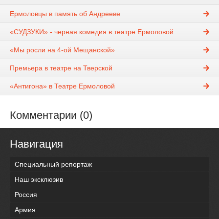
Ермоловцы в память об Андрееве
«СУДЗУКИ» - черная комедия в театре Ермоловой
«Мы росли на 4-ой Мещанской»
Премьера в театре на Тверской
«Антигона» в Театре Ермоловой
Комментарии (0)
Навигация
Специальный репортаж
Наш эксклюзив
Россия
Армия