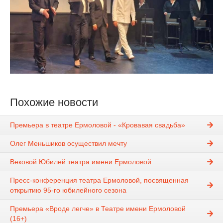
Похожие новости
Премьера в театре Ермоловой - «Кровавая свадьба»
Олег Меньшиков осуществил мечту
Вековой Юбилей театра имени Ермоловой
Пресс-конференция театра Ермоловой, посвященная
открытию 95-го юбилейного сезона
Премьера «Вроде легче» в Театре имени Ермоловой
(16+)