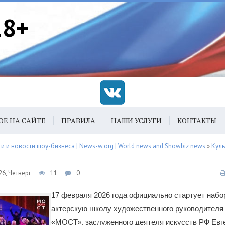
18+
ОЕ НА САЙТЕ
ПРАВИЛА
НАШИ УСЛУГИ
КОНТАКТЫ
 и новости шоу-бизнеса | News-w.org | World news and Showbiz news
»
Куль
6, Четверг
11
0
17 февраля 2026 года официально стартует набо
актерскую школу художественного руководителя
«МОСТ», заслуженного деятеля искусств РФ Евг