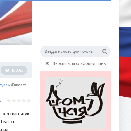
Версия для слабовидящих
ВХОД
тура
» Живая театральная традиция в действии: учебная студия Театра «МОСТ» объявила набор
р в знаменитую
 Театра
ения