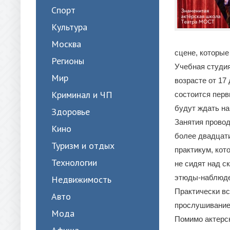
Спорт
Культура
Москва
сцене, которые
Регионы
Учебная студи
Мир
возрасте от 17
Криминал и ЧП
состоится перв
будут ждать на
Здоровье
Занятия провод
Кино
более двадцати
Туризм и отдых
практикум, кот
Технологии
не сидят над с
этюды-наблюден
Недвижимость
Практически вс
Авто
прослушивание,
Мода
Помимо актерск