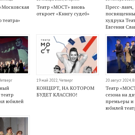
«Московская
Театр «МОСТ» вновь
Пресс-ланч,
откроет «Книгу судеб»
посвященны
о театра»
худрука Теа
Евгения Сла
Четверг
19 май 2022, Четверг
20 август 2024, 
тный
КОНЦЕРТ, НА КОТОРОМ
Театр «МОС
 театр
БУДЕТ КЛАССНО!
сезона на дв
ил юбилей
премьеры и 
юбилей теат