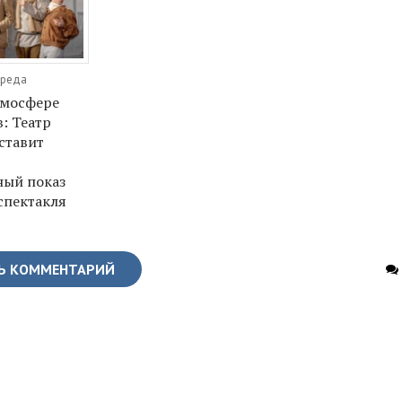
Среда
тмосфере
: Театр
ставит
ный показ
спектакля
Ь КОММЕНТАРИЙ