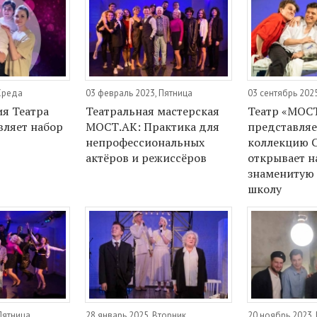
 Среда
03 февраль 2023, Пятница
03 сентябрь 202
ия Театра
Театральная мастерская
Театр «МОС
ляет набор
МОСТ.АК: Практика для
представляе
непрофессиональных
коллекцию С
актёров и режиссёров
открывает н
знаменитую
школу
Пятница
28 январь 2025, Вторник
20 ноябрь 2023,