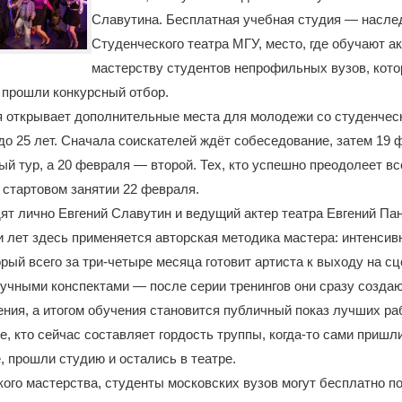
Славутина. Бесплатная учебная студия — насле
Студенческого театра МГУ, место, где обучают а
мастерству студентов непрофильных вузов, кот
 прошли конкурсный отбор.
я открывает дополнительные места для молодежи со студенчес
 до 25 лет. Сначала соискателей ждёт собеседование, затем 19
ый тур, а 20 февраля — второй. Тех, кто успешно преодолеет вс
 стартовом занятии 22 февраля.
ят лично Евгений Славутин и ведущий актер театра Евгений Па
 лет здесь применяется авторская методика мастера: интенсив
орый всего за три-четыре месяца готовит артиста к выходу на с
кучными конспектами — после серии тренингов они сразу созда
ия, а итогом обучения становится публичный показ лучших раб
е, кто сейчас составляет гордость труппы, когда-то сами пришл
 прошли студию и остались в театре.
ого мастерства, студенты московских вузов могут бесплатно п