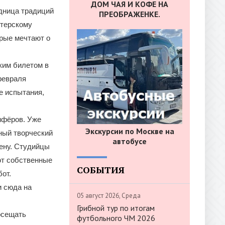
ДОМ ЧАЯ И КОФЕ НА
дница традиций
ПРЕОБРАЖЕНКЕ.
ктерскому
орые мечтают о
ким билетом в
 февраля
е испытания,
нфёров. Уже
Экскурсии по Москве на
ный творческий
автобусе
цену. Студийцы
ют собственные
СОБЫТИЯ
от.
и сюда на
05 август 2026, Среда
Грибной тур по итогам
осещать
футбольного ЧМ 2026