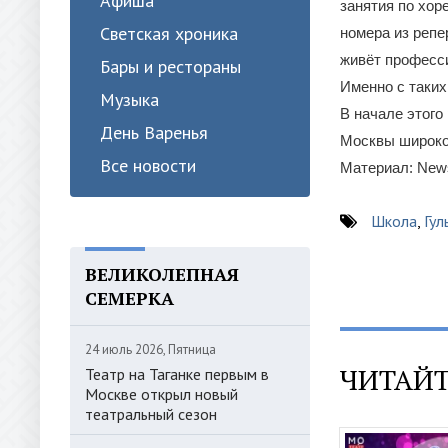
Афиша
занятия по хор
Светская хроника
номера из репе
живёт професс
Бары и рестораны
Именно с таки
Музыка
В начале этого
День Варенья
Москвы широко
Все новости
Материал: News
Школа
,
Гул
ВЕЛИКОЛЕПНАЯ
СЕМЕРКА
24 июль 2026, Пятница
ЧИТАЙТ
Театр на Таганке первым в
Москве открыл новый
театральный сезон