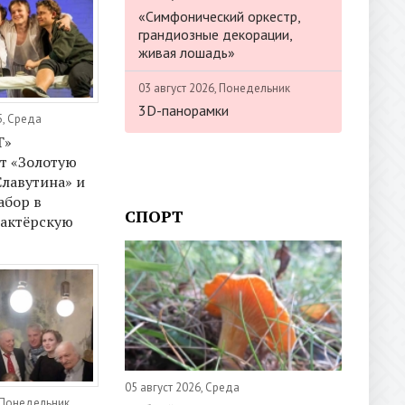
«Симфонический оркестр,
грандиозные декорации,
живая лошадь»
03 август 2026, Понедельник
3D-панорамки
5, Среда
Т»
т «Золотую
лавутина» и
абор в
СПОРТ
 актёрскую
05 август 2026, Среда
 Понедельник