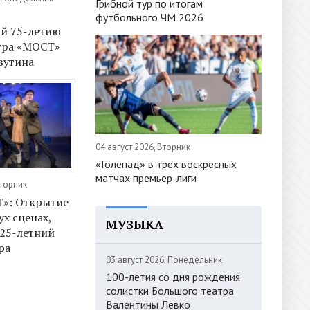
Грибной тур по итогам
футбольного ЧМ 2026
й 75-летию
тра «МОСТ»
вутина
04 август 2026, Вторник
«Голепад» в трёх воскресных
матчах премьер-лиги
Вторник
Т»: Открытие
ух сценах,
МУЗЫКА
25-летний
ра
03 август 2026, Понедельник
100-летия со дня рождения
солистки Большого театра
Валентины Левко