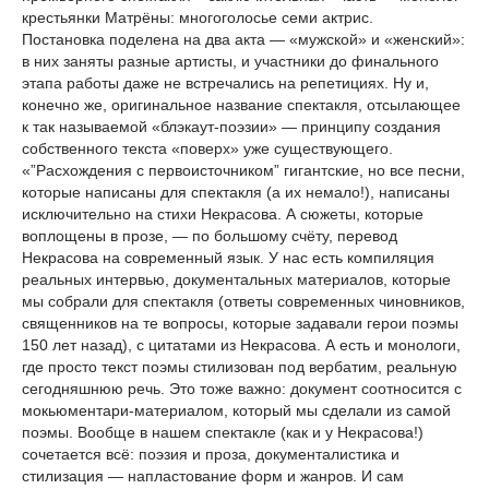
крестьянки Матрёны: многоголосье семи актрис.
Постановка поделена на два акта — «мужской» и «женский»:
в них заняты разные артисты, и участники до финального
этапа работы даже не встречались на репетициях. Ну и,
конечно же, оригинальное название спектакля, отсылающее
к так называемой «блэкаут-поэзии» — принципу создания
собственного текста «поверх» уже существующего.
«”Расхождения с первоисточником” гигантские, но все песни,
которые написаны для спектакля (а их немало!), написаны
исключительно на стихи Некрасова. А сюжеты, которые
воплощены в прозе, — по большому счёту, перевод
Некрасова на современный язык. У нас есть компиляция
реальных интервью, документальных материалов, которые
мы собрали для спектакля (ответы современных чиновников,
священников на те вопросы, которые задавали герои поэмы
150 лет назад), с цитатами из Некрасова. А есть и монологи,
где просто текст поэмы стилизован под вербатим, реальную
сегодняшнюю речь. Это тоже важно: документ соотносится с
мокьюментари-материалом, который мы сделали из самой
поэмы. Вообще в нашем спектакле (как и у Некрасова!)
сочетается всё: поэзия и проза, документалистика и
стилизация — напластование форм и жанров. И сам