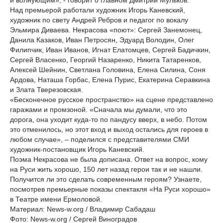
и волнующим», - говорит о главном Дмитрий Мульков.
Над премьерой работали художник Игорь Каневский,
художник по свету Андрей Ребров и педагог по вокалу
Эльмира Диваева. Некрасова «поют»: Сергей Занемонец,
Данила Казаков, Иван Петросян, Эдуард Володин, Олег
Филипчик, Иван Иванов, Игнат Елатомцев, Сергей Бадичкин,
Сергей Власенко, Георгий Назаренко, Никита Татаренков,
Алексей Шейнин, Светлана Головина, Елена Силина, Соня
Ардова, Наташа Горбас, Елена Пурис, Екатерина Серавкина
и Злата Тверезовская.
«Бесконечное русское пространство» на сцене представлено
гаражами и промзоной. «Сначала мы думали, что это
дорога, она уходит куда-то по пандусу вверх, в небо. Потом
это отменилось, но этот вход и выход остались для героев в
любом случае», – поделился с представителями СМИ
художник-постановщик Игорь Каневский.
Поэма Некрасова не была дописана. Ответ на вопрос, кому
на Руси жить хорошо, 150 лет назад герои так и не нашли.
Получится ли это сделать современным героям? Узнаете,
посмотрев премьерные показы спектакля «На Руси хорошо»
в Театре имени Ермоловой.
Материал: News-w.org / Владимир Сабадаш
Фото: News-w.org / Сергей Виноградов