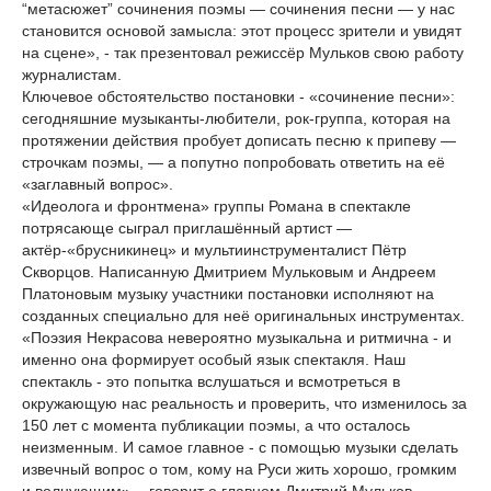
“метасюжет” сочинения поэмы — сочинения песни — у нас
становится основой замысла: этот процесс зрители и увидят
на сцене», - так презентовал режиссёр Мульков свою работу
журналистам.
Ключевое обстоятельство постановки - «сочинение песни»:
сегодняшние музыканты-любители, рок-группа, которая на
протяжении действия пробует дописать песню к припеву —
строчкам поэмы, — а попутно попробовать ответить на её
«заглавный вопрос».
«Идеолога и фронтмена» группы Романа в спектакле
потрясающе сыграл приглашённый артист —
актёр-«брусникинец» и мультиинструменталист Пётр
Скворцов. Написанную Дмитрием Мульковым и Андреем
Платоновым музыку участники постановки исполняют на
созданных специально для неё оригинальных инструментах.
«Поэзия Некрасова невероятно музыкальна и ритмична - и
именно она формирует особый язык спектакля. Наш
спектакль - это попытка вслушаться и всмотреться в
окружающую нас реальность и проверить, что изменилось за
150 лет с момента публикации поэмы, а что осталось
неизменным. И самое главное - с помощью музыки сделать
извечный вопрос о том, кому на Руси жить хорошо, громким