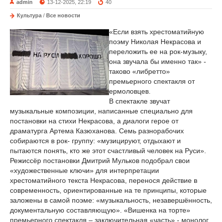
admin
13-12-2025, 22:19
40
Культура
/
Все новости
«Если взять хрестоматийную
поэму Николая Некрасова и
переложить ее на рок-музыку,
она звучала бы именно так» -
таково «либретто»
премьерного спектакля от
ермоловцев.
В спектакле звучат
музыкальные композиции, написанные специально для
постановки на стихи Некрасова, а диалоги герое от
драматурга Артема Казюханова. Семь разнорабочих
собираются в рок- группу: «музицируют, отдыхают и
пытаются понять, кто же этот счастливый человек на Руси».
Режиссёр постановки Дмитрий Мульков подобрал свои
«художественные ключи» для интерпретации
хрестоматийного текста Некрасова, перенося действие в
современность, ориентированные на те принципы, которые
заложены в самой поэме: «музыкальность, незавершённость,
документальную составляющую». «Вишенка на торте»
премьерного спектакля – заключительная «часть» - монолог