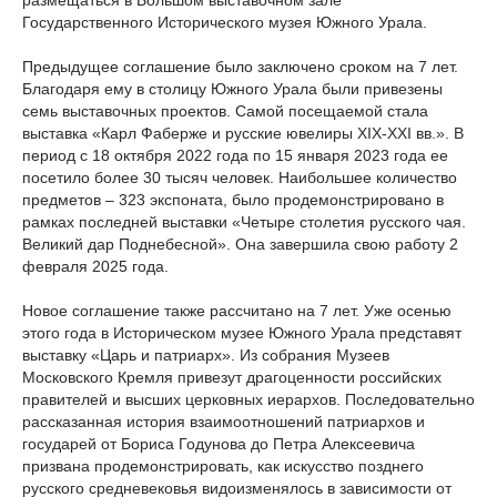
размещаться в Большом выставочном зале
Государственного Исторического музея Южного Урала.
Предыдущее соглашение было заключено сроком на 7 лет.
Благодаря ему в столицу Южного Урала были привезены
семь выставочных проектов. Самой посещаемой стала
выставка «Карл Фаберже и русские ювелиры XIX-XXI вв.». В
период с 18 октября 2022 года по 15 января 2023 года ее
посетило более 30 тысяч человек. Наибольшее количество
предметов – 323 экспоната, было продемонстрировано в
рамках последней выставки «Четыре столетия русского чая.
Великий дар Поднебесной». Она завершила свою работу 2
февраля 2025 года.
Новое соглашение также рассчитано на 7 лет. Уже осенью
этого года в Историческом музее Южного Урала представят
выставку «Царь и патриарх». Из собрания Музеев
Московского Кремля привезут драгоценности российских
правителей и высших церковных иерархов. Последовательно
рассказанная история взаимоотношений патриархов и
государей от Бориса Годунова до Петра Алексеевича
призвана продемонстрировать, как искусство позднего
русского средневековья видоизменялось в зависимости от