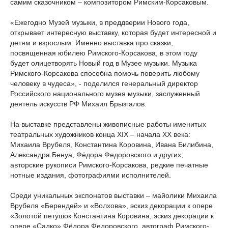
самим сказочником – композитором Римским-Корсаковым.
«Ежегодно Музей музыки, в преддверии Нового года,
открывает интересную выставку, которая будет интересной и
детям и взрослым. Именно выставка про сказки,
посвященная юбилею Римского-Корсакова, в этом году
будет олицетворять Новый год в Музее музыки. Музыка
Римского-Корсакова способна помочь поверить любому
человеку в чудеса», - поделился генеральный директор
Российского национального музея музыки, заслуженный
деятель искусств РФ Михаил Брызгалов.
На выставке представлены живописные работы именитых
театральных художников конца XIX – начала XX века:
Михаила Врубеля, Константина Коровина, Ивана Билибина,
Александра Бенуа, Фёдора Федоровского и других;
авторские рукописи Римского-Корсакова, редкие печатные
нотные издания, фотографиями исполнителей.
Среди уникальных экспонатов выставки – майолики Михаила
Врубеля «Берендей» и «Волхова», эскиз декорации к опере
«Золотой петушок Константина Коровина, эскиз декорации к
опере «Садко» Фёдора Федоровского, автограф Римского-