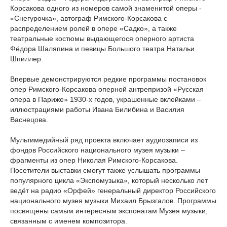
Корсакова одного из номеров самой знаменитой оперы -
«Снегурочка», автограф Римского-Корсакова с
распределением ролей в опере «Садко», а также
театральные костюмы выдающегося оперного артиста
Фёдора Шаляпина и певицы Большого театра Натальи
Шпиллер.
Впервые демонстрируются редкие программы постановок
опер Римского-Корсакова оперной антрепризой «Русская
опера в Париже» 1930-х годов, украшенные вклейками –
иллюстрациями работы Ивана Билибина и Василия
Васнецова.
Мультимедийный ряд проекта включает аудиозаписи из
фондов Российского национального музея музыки –
фрагменты из опер Николая Римского-Корсакова.
Посетители выставки смогут также услышать программы
популярного цикла «Экспомузыка», который несколько лет
ведёт на радио «Орфей» генеральный директор Российского
национального музея музыки Михаил Брызгалов. Программы
посвящены самым интересным экспонатам Музея музыки,
связанным с именем композитора.