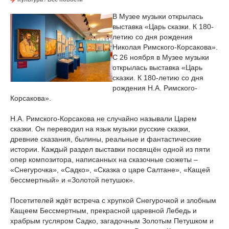
В Музее музыки открылась
выставка «Царь сказки. К 180-
летию со дня рождения
Николая Римского-Корсакова».
С 26 ноября в Музее музыки
открылась выставка «Царь
сказки. К 180-летию со дня
рождения Н.А. Римского-
Корсакова».
Н.А. Римского-Корсакова не случайно называли Царем
сказки. Он переводил на язык музыки русские сказки,
древние сказания, былины, реальные и фантастические
истории. Каждый раздел выставки посвящён одной из пяти
опер композитора, написанных на сказочные сюжеты –
«Снегурочка», «Садко», «Сказка о царе Салтане», «Кащей
бессмертный» и «Золотой петушок».
Посетителей ждёт встреча с хрупкой Снегурочкой и злобным
Кащеем Бессмертным, прекрасной царевной Лебедь и
храбрым гусляром Садко, загадочным Золотым Петушком и