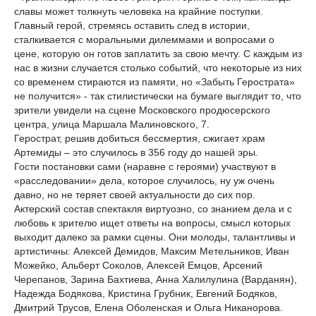
славы может толкнуть человека на крайние поступки.
Главный герой, стремясь оставить след в истории,
сталкивается с моральными дилеммами и вопросами о
цене, которую он готов заплатить за свою мечту. С каждым из
нас в жизни случается столько событий, что некоторые из них
со временем стираются из памяти, но «Забыть Герострата»
не получится» - так стилистически на бумаге выглядит то, что
зрители увидели на сцене Московского продюсерского
центра, улица Маршала Малиновского, 7.
Герострат, решив добиться бессмертия, сжигает храм
Артемиды – это случилось в 356 году до нашей эры.
Гости постановки сами (наравне с героями) участвуют в
«расследовании» дела, которое случилось, ну уж очень
давно, но не теряет своей актуальности до сих пор.
Актерский состав спектакля виртуозно, со знанием дела и с
любовь к зрителю ищет ответы на вопросы, смысл которых
выходит далеко за рамки сцены. Они молоды, талантливы и
артистичны: Алексей Демидов, Максим Метельников, Иван
Можейко, Альберт Соколов, Алексей Емцов, Арсений
Черепанов, Зарина Бахтиева, Анна Халилулина (Варданян),
Надежда Бодякова, Кристина Грубник, Евгений Бодяков,
Дмитрий Трусов, Елена Оболенская и Ольга Никанорова.