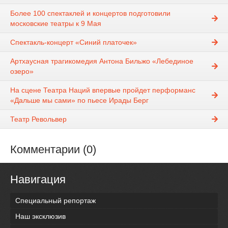
Более 100 спектаклей и концертов подготовили
московские театры к 9 Мая
Спектакль-концерт «Синий платочек»
Артхаусная трагикомедия Антона Бильжо «Лебединое
озеро»
На сцене Театра Наций впервые пройдет перформанс
«Дальше мы сами» по пьесе Ирады Берг
Театр Револьвер
Комментарии (0)
Навигация
Специальный репортаж
Наш эксклюзив