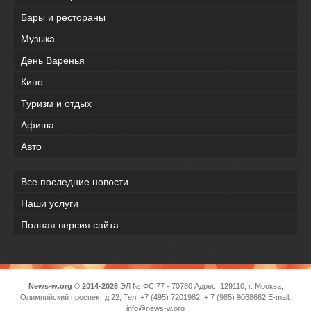
Бары и рестораны
Музыка
День Варенья
Кино
Туризм и отдых
Афиша
Авто
Все последние новости
Наши услуги
Полная версия сайта
News-w.org © 2014-2026
ЭЛ № ФС 77 - 70780 Адрес: 129110, г. Москва,
Олимпийский проспект д 22, Тел: +7 (495) 7201982, + 7 (985) 9068662 E-mail:
info@news-w.org