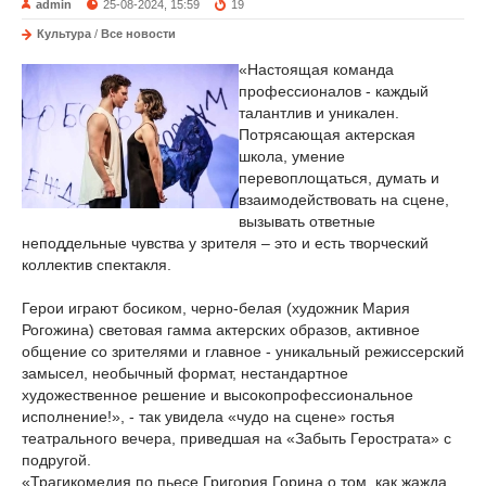
admin
25-08-2024, 15:59
19
Культура
/
Все новости
«Настоящая команда
профессионалов - каждый
талантлив и уникален.
Потрясающая актерская
школа, умение
перевоплощаться, думать и
взаимодействовать на сцене,
вызывать ответные
неподдельные чувства у зрителя – это и есть творческий
коллектив спектакля.
Герои играют босиком, черно-белая (художник Мария
Рогожина) световая гамма актерских образов, активное
общение со зрителями и главное - уникальный режиссерский
замысел, необычный формат, нестандартное
художественное решение и высокопрофессиональное
исполнение!», - так увидела «чудо на сцене» гостья
театрального вечера, приведшая на «Забыть Герострата» с
подругой.
«Трагикомедия по пьесе Григория Горина о том, как жажда