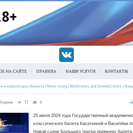
18+
ОЕ НА САЙТЕ
ПРАВИЛА
НАШИ УСЛУГИ
КОНТАКТЫ
 и новости шоу-бизнеса | News-w.org | World news and Showbiz news
»
Куль
 Вторник
37
0
25 июля 2024 года Государственный академичес
классического балета Касаткиной и Василёва п
Новой сцене Большого театра премьеру балета