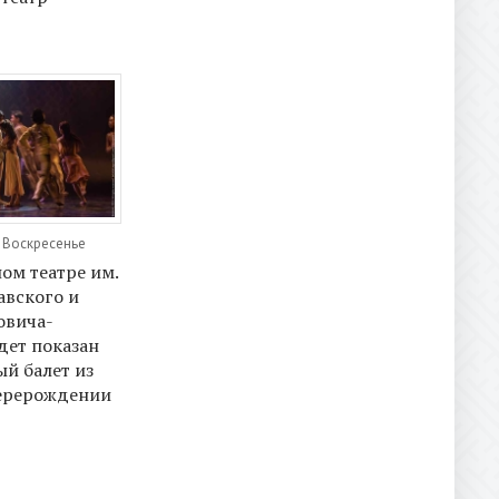
, Воскресенье
ом театре им.
авского и
овича-
дет показан
й балет из
перерождении