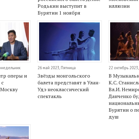
Родькин выступит в
иллюзии
Бурятии 1 ноября
Понедельник
26 май 2023, Пятница
22 октябрь 2023
атр оперы и
Звёзды монгольского
В Музыкальн
 с
балета представят в Улан-
К.С. Станисл
 Москву
Удэ неоклассический
Вл.И. Немир
спектакль
Данченко бу
национальны
Бурятии о 
душ