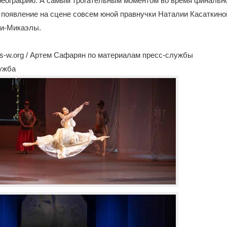
реографию. А самым трогательным моментом во время финальн
 появление на сцене совсем юной правнучки Наталии Касаткин
и-Микаэлы.
s-w.org / Артем Сафарян по материалам пресс-службы
лужба