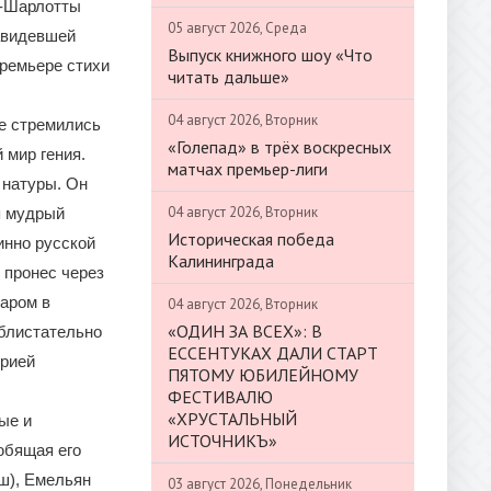
и-Шарлотты
05 август 2026, Среда
навидевшей
Выпуск книжного шоу «Что
премьере стихи
читать дальше»
04 август 2026, Вторник
не стремились
«Голепад» в трёх воскресных
 мир гения.
матчах премьер-лиги
 натуры. Он
04 август 2026, Вторник
я мудрый
Историческая победа
инно русской
Калининграда
 пронес через
даром в
04 август 2026, Вторник
«ОДИН ЗА ВСЕХ»: В
 блистательно
ЕССЕНТУКАХ ДАЛИ СТАРТ
ерией
ПЯТОМУ ЮБИЛЕЙНОМУ
ФЕСТИВАЛЮ
«ХРУСТАЛЬНЫЙ
ые и
ИСТОЧНИКЪ»
юбящая его
аш), Емельян
03 август 2026, Понедельник