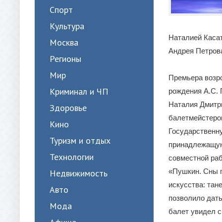
Спорт
Культура
Наталией Каса
Москва
Андрея Петрова
Регионы
Мир
Премьера возро
Криминал и ЧП
рождения А.С. 
Наталия Дмитри
Здоровье
балетмейстеро
Кино
Государственн
Туризм и отдых
принадлежащую 
Технологии
совместной раб
«Пушкин. Сны п
Недвижимость
искусства: тан
Авто
позволило дать
Мода
балет увидел с