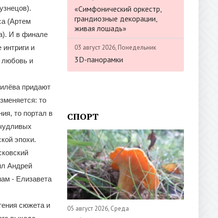
«Симфонический оркестр,
узнецов).
грандиозные декорации,
са (Артем
живая лошадь»
). И в финале
03 август 2026, Понедельник
 интриги и
3D-панорамки
ь любовь и
силёва придают
зменяется: то
ия, то портал в
СПОРТ
ичудливых
кой эпохи.
сковский
ил Андрей
ам - Елизавета
тения сюжета и
05 август 2026, Среда