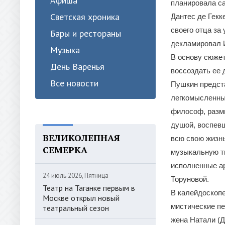
Афиша
планировала са
Светская хроника
Дантес де Гекк
своего отца за
Бары и рестораны
декламировал И
Музыка
В основу сюжет
День Варенья
воссоздать ее 
Все новости
Пушкин предста
легкомысленны
философ, размы
душой, воспевш
ВЕЛИКОЛЕПНАЯ
всю свою жизнь
СЕМЕРКА
музыкальную тк
исполненные а
24 июль 2026, Пятница
Торуновой.
Театр на Таганке первым в
В калейдоскопе
Москве открыл новый
мистические п
театральный сезон
жена Натали (Д