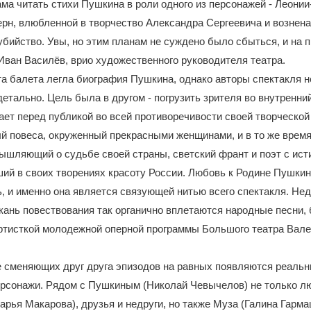
ма читать стихи Пушкина в роли одного из персонажей - Леони
ерн, влюбленной в творчество Александра Сергеевича и возне
 убийство. Увы, но этим планам не суждено было сбыться, и на 
ван Василёв, врио художественного руководителя театра.
а балета легла биография Пушкина, однако авторы спектакля 
детально. Цель была в другом - погрузить зрителя во внутренний
ет перед публикой во всей противоречивости своей творческой
й повеса, окруженный прекрасными женщинами, и в то же врем
шляющий о судьбе своей страны, светский франт и поэт с ист
ий в своих творениях красоту России. Любовь к Родине Пушкин
, и именно она является связующей нитью всего спектакля. Не
ань повествования так органично вплетаются народные песни,
ртисткой молодежной оперной программы Большого театра Вал
 сменяющих друг друга эпизодов на равных появляются реальн
ерсонажи. Рядом с Пушкиным (Николай Чевычелов) не только л
арья Макарова), друзья и недруги, но также Муза (Галина Гарм