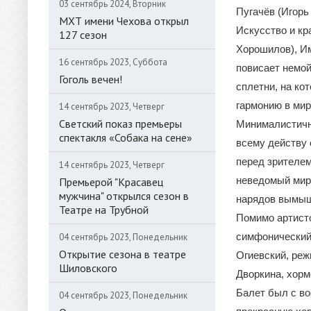
03 сентябрь 2024, Вторник
Пугачёв (Игорь
МХТ имени Чехова открыл
Искусство и к
127 сезон
Хорошилов), Им
16 сентябрь 2023, Суббота
повисает немой
Гоголь вечен!
сплетни, на ко
гармонию в мир
14 сентябрь 2023, Четверг
Светский показ премьеры
Минималистичн
спектакля «Собака на сене»
всему действу 
перед зрителем
14 сентябрь 2023, Четверг
неведомый мир
Премьерой "Красавец
мужчина" открылся сезон в
нарядов вымыш
Театре на Трубной
Помимо артисто
симфонический
04 сентябрь 2023, Понедельник
Открытие сезона в театре
Огиевский, реж
Шиловского
Дворкина, хорм
Балет был с во
04 сентябрь 2023, Понедельник