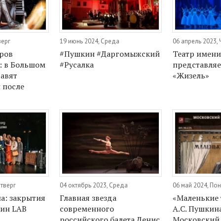
верг
19 июнь 2024, Среда
06 апрель 2023, 
ров
#Пушкин #Даргомыжский
Театр имени
: в Большом
#Русалка
представляе
тавят
«Жизель»
 после
етверг
04 октябрь 2023, Среда
06 май 2024, По
а: закрытия
Главная звезда
«Маленькие
ин LAB
современного
А.С. Пушкин
российского балета Денис
Московский 