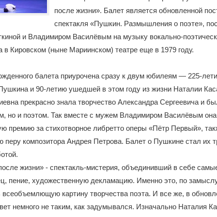
после жизни». Балет является обновленной пос
спектакля «Пушкин. Размышления о поэте», по
ткиной и Владимиром Василёвым на музыку вокально-поэтичес
 в Кировском (ныне Мариинском) театре еще в 1979 году.
жденного балета приурочена сразу к двум юбилеям — 225-лети
Пушкина и 90-летию ушедшей в этом году из жизни Наталии Кас
евна прекрасно знала творчество Александра Сергеевича и бы
м, но и поэтом. Так вместе с мужем Владимиром Василёвым она
ую премию за стихотворное либретто оперы «Пётр Первый», так
перу композитора Андрея Петрова. Балет о Пушкине стал их т
отой.
осле жизни» - спектакль-мистерия, объединивший в себе самы
ец, пение, художественную декламацию. Именно это, по замыслу
 всеобъемлющую картину творчества поэта. И все же, в обновл
вет немного не таким, как задумывался. Изначально Наталия К