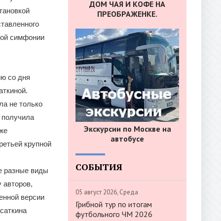
ДОМ ЧАЯ И КОФЕ НА
тановкой
ПРЕОБРАЖЕНКЕ.
ставленного
кой симфонии
ю со дня
аткиной.
ла не только
 получила
Экскурсии по Москве на
же
автобусе
ретьей крупной
СОБЫТИЯ
е разные виды
 авторов,
05 август 2026, Среда
енной версии
Грибной тур по итогам
асаткина
футбольного ЧМ 2026