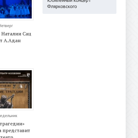
Флярковского
Четверг
 Наталии Сац
т А.Адан
недельник
 трагедии»
а представит
театр