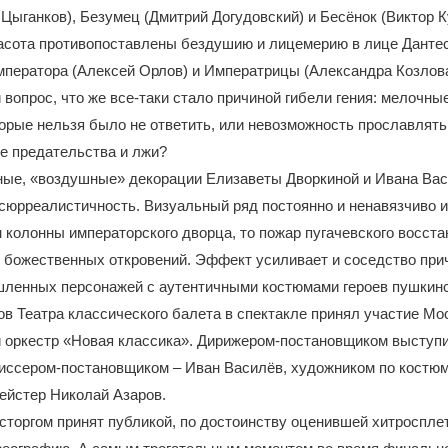
 Цыганков), Безумец (Дмитрий Догудовский) и Бесёнок (Виктор К
расота противопоставлены бездушию и лицемерию в лице Данте
ператора (Алексей Орлов) и Императрицы (Александра Козлова
 вопрос, что же все-таки стало причиной гибели гения: мелочные
торые нельзя было не ответить, или невозможность прославлят
е предательства и лжи?
ые, «воздушные» декорации Елизаветы Дворкиной и Ивана Ва
сюрреалистичность. Визуальный ряд постоянно и ненавязчиво и
 колонны императорского дворца, то пожар пугачевского восстан
 божественных откровений. Эффект усиливает и соседство пр
ленных персонажей с аутентичными костюмами героев пушкинс
в Театра классического балета в спектакле принял участие Мо
 оркестр «Новая классика». Дирижером-постановщиком выступ
иссером-постановщиком – Иван Василёв, художником по костюм
ейстер Николай Азаров.
сторгом принят публикой, по достоинству оценившей хитроспле