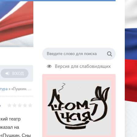
Версия для слабовидящих
ВХОД
тура
» «Пушкин. Сны после жизни» обрели реальность в Большом театре
кий театр
оказал на
 «Пушкин. Сны