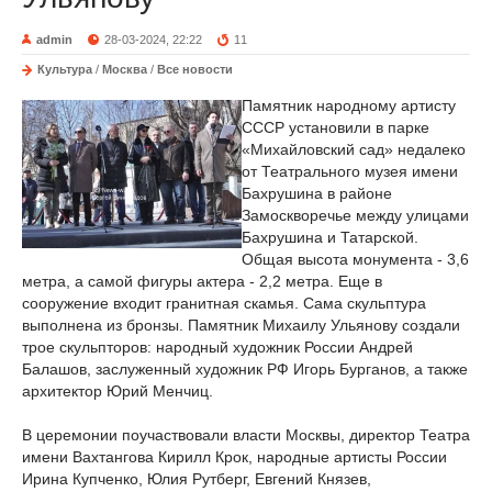
admin
28-03-2024, 22:22
11
Культура
/
Москва
/
Все новости
Памятник народному артисту
СССР установили в парке
«Михайловский сад» недалеко
от Театрального музея имени
Бахрушина в районе
Замоскворечье между улицами
Бахрушина и Татарской.
Общая высота монумента - 3,6
метра, а самой фигуры актера - 2,2 метра. Еще в
сооружение входит гранитная скамья. Сама скульптура
выполнена из бронзы. Памятник Михаилу Ульянову создали
трое скульпторов: народный художник России Андрей
Балашов, заслуженный художник РФ Игорь Бурганов, а также
архитектор Юрий Менчиц.
В церемонии поучаствовали власти Москвы, директор Театра
имени Вахтангова Кирилл Крок, народные артисты России
Ирина Купченко, Юлия Рутберг, Евгений Князев,