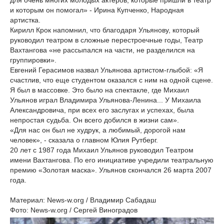
для очень многих молодых актеров, которые пришли в театр
и которым он помогал» - Ирина Купченко, Народная
артистка.
Кирилл Крок напомнил, что благодаря Ульянову, который
руководил театром в сложные перестроечные годы, Театр
Вахтангова «не рассыпался на части, не разделился на
группировки».
Евгений Герасимов назвал Ульянова артистом-глыбой: «Я
счастлив, что еще студентом оказался с ним на одной сцене.
Я был в массовке. Это было на спектакле, где Михаил
Ульянов играл Владимира Ульянова-Ленина... У Михаила
Александровича, при всех его заслугах и успехах, была
непростая судьба. Он всего добился в жизни сам».
«Для нас он был не худрук, а любимый, дорогой нам
человек», - сказала о главном Юлия Рутберг.
20 лет с 1987 года Михаил Ульянов руководил Театром
имени Вахтангова. По его инициативе учредили театральную
премию «Золотая маска». Ульянов скончался 26 марта 2007
года.
Материал: News-w.org / Владимир Сабадаш
Фото: News-w.org / Сергей Виноградов