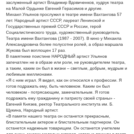
заслуженный артист Владимир Вдовиченков, худрук театра
на Малой Ордынке Евгений Герасимов и другие.
Михаил Ульянов прослужил в театре имени Вахтангова 57
лет. Народный артист СССР, лауреат Ленинской и
Государственных премий СССР и России, герой
Социалистического труда, художественный руководитель
Театра имени Вахтангова (1987 - 2007). В кино у Михаила
Александровича более полусотни ролей, а образ маршала
Жукова был воплощен 17 раз.
В памятнике поистине НАРОДНЫЙ артист Ульянов
запечатлен не в образе или роли, не руководителем театра,
а таким, каким он был в жизни – светлым, добрым, мудрым и
любимым миллионами.
«Я с ним играл. Я видел, как он относился к профессии. Я
готов подражать ему, быть человеком. Каким он был
человеком - потрясающим, замечательным. Я готов
подражать ему гражданину и патриоту своей страны» -
Евгений Князев, ректор Театрального института им. Б.
Щукина, Народный артист.
«В памяти нашего театра он останется прекрасным,
блистательным актером и блистательным партнером. Он
останется надежным товарищем. Он останется учителем