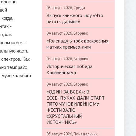
ь сложно
05 август 2026, Среда
ашей
Выпуск книжного шоу «Что
 когда
читать дальше»
тах -
04 август 2026, Вторник
о, как
«Голепад» в трёх воскресных
чном итоге -
матчах премьер-лиги
ральную часть
04 август 2026, Вторник
 спектров. Как
Историческая победа
ьно тембра?».
Калининграда
о музыкального
04 август 2026, Вторник
«ОДИН ЗА ВСЕХ»: В
ЕССЕНТУКАХ ДАЛИ СТАРТ
ПЯТОМУ ЮБИЛЕЙНОМУ
ФЕСТИВАЛЮ
«ХРУСТАЛЬНЫЙ
ИСТОЧНИКЪ»
03 август 2026, Понедельник