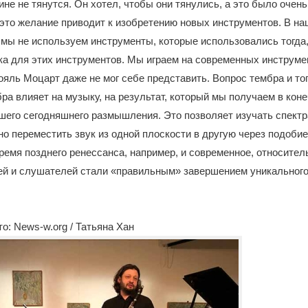
ине не тянутся. Он хотел, чтобы они тянулись, а это было очен
 это желание приводит к изобретению новых инструментов. В н
мы не используем инструменты, которые использовались тогда,
а для этих инструментов. Мы играем на современных инструмен
яль Моцарт даже не мог себе представить. Вопрос тембра и тог
ра влияет на музыку, на результат, который мы получаем в коне
шего сегодняшнего размышления. Это позволяет изучать спект
жно переместить звук из одной плоскости в другую через подобие
ремя позднего ренессанса, например, и современное, относител
ей и слушателей стали «правильным» завершением уникальног
о: News-w.org / Татьяна Хан