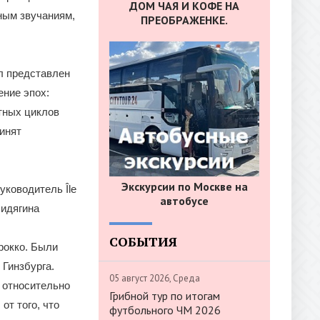
ДОМ ЧАЯ И КОФЕ НА
ным звучаниям,
ПРЕОБРАЖЕНКЕ.
ыл представлен
ение эпох:
тных циклов
инят
Экскурсии по Москве на
уководитель Île
автобусе
Сидягина
СОБЫТИЯ
рокко. Были
Гинзбурга.
05 август 2026, Среда
 относительно
Грибной тур по итогам
от того, что
футбольного ЧМ 2026