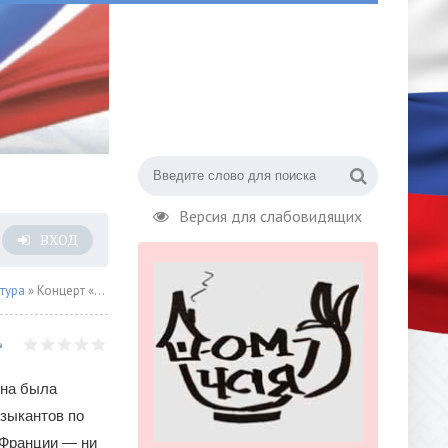
Версия для слабовидящих
ВХОД
тура
» Концерт «Angéliques Sous La Pluie»
она была
зыкантов по
 Франции — ни