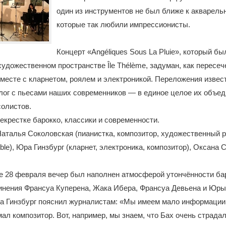
один из инструментов не был ближе к акварель
которые так любили импрессионисты.
Концерт «Angéliques Sous La Pluie», который б
удожественном пространстве Île Thélème, задуман, как пересеч
месте с кларнетом, роялем и электроникой. Переложения извес
лог с пьесами наших современников — в единое целое их объед
солистов.
екрестке барокко, классики и современности.
аталья Соколовская (пианистка, композитор, художественный р
le), Юра Гинзбург (кларнет, электроника, композитор), Оксана 
е 28 февраля вечер был наполнен атмосферой утончённости ба
нения Франсуа Куперена, Жака Ибера, Франсуа Девьена и Юры 
а Гинзбург пояснил журналистам: «Мы имеем мало информации
мал композитор. Вот, например, мы знаем, что Бах очень страдал 