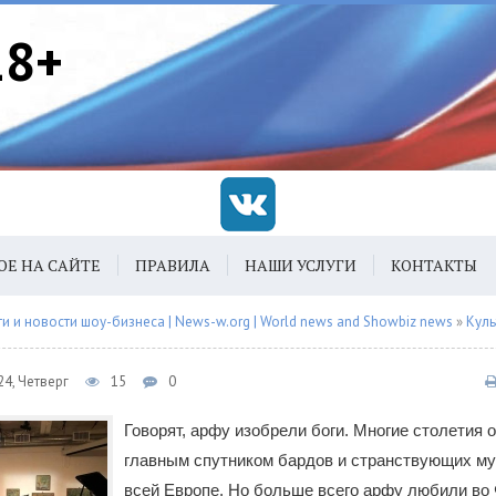
18+
ОЕ НА САЙТЕ
ПРАВИЛА
НАШИ УСЛУГИ
КОНТАКТЫ
 и новости шоу-бизнеса | News-w.org | World news and Showbiz news
»
Куль
4, Четверг
15
0
Говорят, арфу изобрели боги. Многие столетия 
главным спутником бардов и странствующих му
всей Европе. Но больше всего арфу любили во