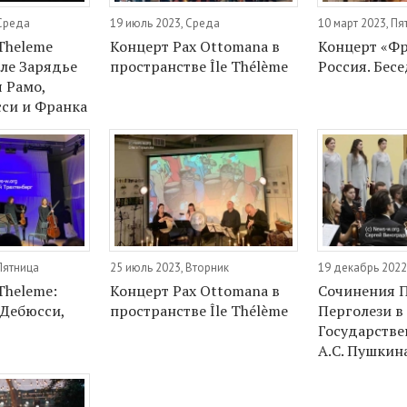
 Среда
19 июль 2023, Среда
10 март 2023, Пя
Theleme
Концерт Pax Ottomana в
Концерт «Ф
але Зарядье
пространстве Île Thélème
Россия. Бес
 Рамо,
сси и Франка
Пятница
25 июль 2023, Вторник
19 декабрь 2022
Theleme:
Концерт Pax Ottomana в
Сочинения П
 Дебюсси,
пространстве Île Thélème
Перголези в
Государстве
А.С. Пушкин