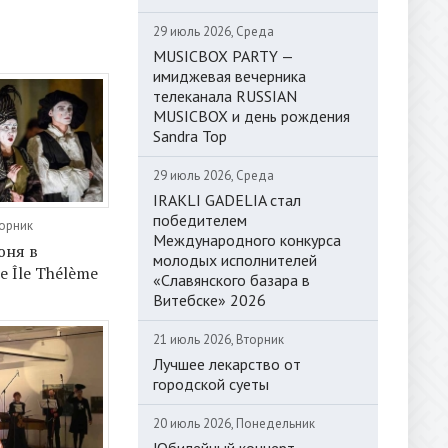
29 июль 2026, Среда
MUSICBOX PARTY —
имиджевая вечерника
телеканала RUSSIAN
MUSICBOX и день рождения
Sandra Top
29 июль 2026, Среда
IRAKLI GADELIA стал
победителем
торник
Международного конкурса
юня в
молодых исполнителей
е Île Thélème
«Славянского базара в
Витебске» 2026
21 июль 2026, Вторник
Лучшее лекарство от
городской суеты
20 июль 2026, Понедельник
Юбилейный концерт