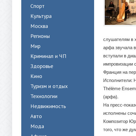
Спорт
Культура
Москва
Регионы
слушателям в х
Мир
арфа звучала в
Криминал и ЧП
вступали в диа
импровизации 
Здоровье
Франция на пер
Кино
Исполнители: Н
Туризм и отдых
Thélème Ensemb
Технологии
(арфа).
На пресс-показ
Недвижимость
исполнены сочи
Авто
Композитор Юр
Мода
того, что же ду