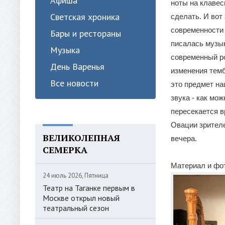
Афиша
ноты на клавес
Светская хроника
сделать. И вот
современности 
Бары и рестораны
писалась музык
Музыка
современный ро
День Варенья
изменения темб
Все новости
это предмет на
звука - как мо
пересекается в
Овации зрител
ВЕЛИКОЛЕПНАЯ
вечера.
СЕМЕРКА
Материал и фот
24 июль 2026, Пятница
Театр на Таганке первым в
Москве открыл новый
театральный сезон