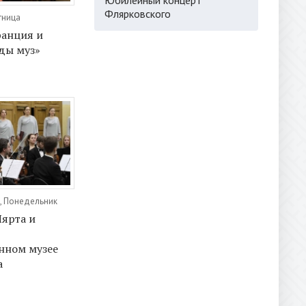
Флярковского
тница
ранция и
еды муз»
, Понедельник
ярта и
нном музее
а