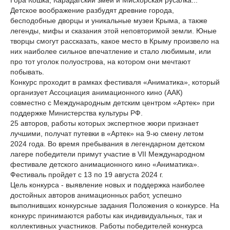
Гора Кошка, Карадагский змей и Мисхорская русалка...
Детское воображение разбудят древние города,
бесподобные дворцы и уникальные музеи Крыма, а также
легенды, мифы и сказания этой неповторимой земли. Юные
творцы смогут рассказать, какое место в Крыму произвело на
них наиболее сильное впечатление и стало любимым, или
про тот уголок полуострова, на котором они мечтают
побывать.
Конкурс проходит в рамках фестиваля «Аниматика», который
организует Ассоциация анимационного кино (ААК)
совместно с Международным детским центром «Артек» при
поддержке Министерства культуры РФ.
25 авторов, работы которых экспертное жюри признает
лучшими, получат путевки в «Артек» на 9-ю смену летом
2024 года. Во время пребывания в легендарном детском
лагере победители примут участие в VII Международном
фестивале детского анимационного кино «Аниматика».
Фестиваль пройдет с 13 по 19 августа 2024 г.
Цель конкурса - выявление новых и поддержка наиболее
достойных авторов анимационных работ, успешно
выполнивших конкурсные задания Положения о конкурсе. На
конкурс принимаются работы как индивидуальных, так и
коллективных участников. Работы победителей конкурса